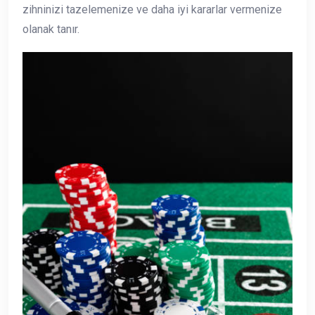
zihninizi tazelemenize ve daha iyi kararlar vermenize
olanak tanır.