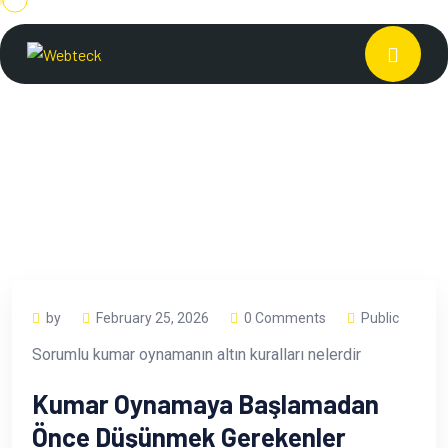
by
February 25, 2026
0 Comments
Public
Sorumlu kumar oynamanın altın kuralları nelerdir
Kumar Oynamaya Başlamadan
Önce Düşünmek Gerekenler