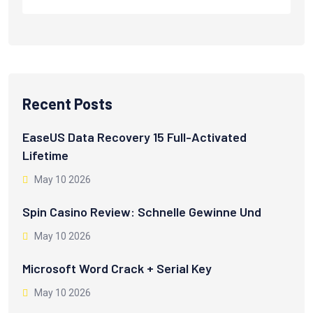
Recent Posts
EaseUS Data Recovery 15 Full-Activated
Lifetime
May 10 2026
Spin Casino Review: Schnelle Gewinne Und
May 10 2026
Microsoft Word Crack + Serial Key
May 10 2026