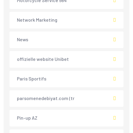
Motorcycle Service 564
Network Marketing
News
offizielle website Unibet
Paris Sportifs
parsomenedebiyat.com (tr
Pin-up AZ