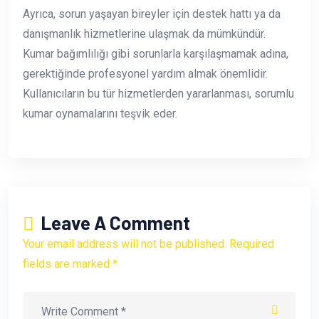
Ayrıca, sorun yaşayan bireyler için destek hattı ya da
danışmanlık hizmetlerine ulaşmak da mümkündür.
Kumar bağımlılığı gibi sorunlarla karşılaşmamak adına,
gerektiğinde profesyonel yardım almak önemlidir.
Kullanıcıların bu tür hizmetlerden yararlanması, sorumlu
kumar oynamalarını teşvik eder.
Leave A Comment
Your email address will not be published. Required
fields are marked *