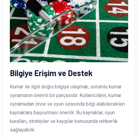
Bilgiye Erişim ve Destek
Kumar ile ilgili doğru bilgiye ulaşmak, sorumlu kumar
oynamanın önemli bir parçasıdır. Kullanıcıların, kumar
oynamadan önce ve oyun sırasında bilgi alabilecekleri
kaynaklara başvurması önerilir. Bu kaynaklar, oyun
kuralları, stratejiler ve kayıplar konusunda rehberlik
sağlayabilir.