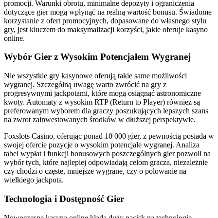
promocji. Warunki obrotu, minimalne depozyty i ograniczenia
dotyczące gier mogą wpłynąć na realną wartość bonusu. Świadome
korzystanie z ofert promocyjnych, dopasowane do własnego stylu
gry, jest kluczem do maksymalizacji korzyści, jakie oferuje kasyno
online.
Wybór Gier z Wysokim Potencjałem Wygranej
Nie wszystkie gry kasynowe oferują takie same możliwości
wygranej. Szczególną uwagę warto zwrócić na gry z
progresywnymi jackpotami, które mogą osiągnąć astronomiczne
kwoty. Automaty z wysokim RTP (Return to Player) również są
preferowanym wyborem dla graczy poszukujących lepszych szans
na zwrot zainwestowanych środków w dłuższej perspektywie.
Foxslots Casino, oferując ponad 10 000 gier, z pewnością posiada w
swojej ofercie pozycje o wysokim potencjale wygranej. Analiza
tabel wypłat i funkcji bonusowych poszczególnych gier pozwoli na
wybór tych, które najlepiej odpowiadają celom gracza, niezależnie
czy chodzi o częste, mniejsze wygrane, czy o polowanie na
wielkiego jackpota.
Technologia i Dostępność Gier
Nowoczesne kasyna online kładą duży nacisk na technologię,