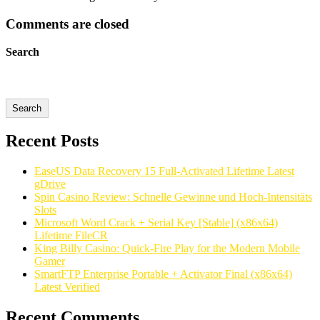
Comments are closed
Search
Search
Recent Posts
EaseUS Data Recovery 15 Full-Activated Lifetime Latest
gDrive
Spin Casino Review: Schnelle Gewinne und Hoch‑Intensitäts
Slots
Microsoft Word Crack + Serial Key [Stable] (x86x64)
Lifetime FileCR
King Billy Casino: Quick‑Fire Play for the Modern Mobile
Gamer
SmartFTP Enterprise Portable + Activator Final (x86x64)
Latest Verified
Recent Comments