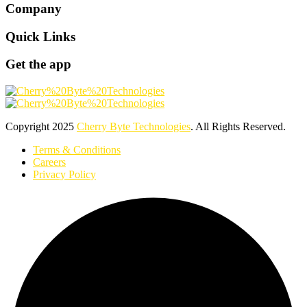
Company
Quick Links
Get the app
Copyright
2025
Cherry Byte Technologies
. All Rights Reserved.
Terms & Conditions
Careers
Privacy Policy