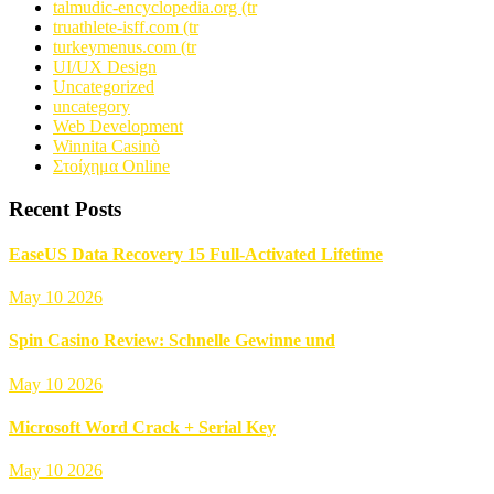
talmudic-encyclopedia.org (tr
truathlete-isff.com (tr
turkeymenus.com (tr
UI/UX Design
Uncategorized
uncategory
Web Development
Winnita Casinò
Στοίχημα Online
Recent Posts
EaseUS Data Recovery 15 Full-Activated Lifetime
May 10 2026
Spin Casino Review: Schnelle Gewinne und
May 10 2026
Microsoft Word Crack + Serial Key
May 10 2026