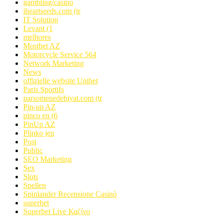
gambling/casino
iheartseeds.com (tr
IT Solution
Levant (1
melhores
Mostbet AZ
Motorcycle Service 564
Network Marketing
News
offizielle website Unibet
Paris Sportifs
parsomenedebiyat.com (tr
Pin-up AZ
pinco en (6
PinUp AZ
Plinko jeu
Post
Public
SEO Marketing
Sex
Slots
Spellen
Spinlander Recensione Casinò
superbet
Superbet Live Καζίνο