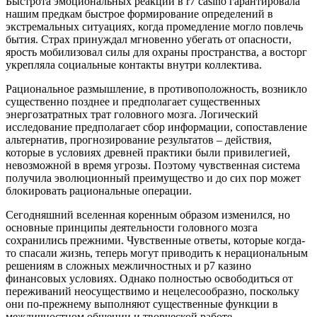
Быстрота эмоциональных реакций в r7 casino гарантировала
нашим предкам быстрое формирование определений в
экстремальных ситуациях, когда промедление могло повлечь
бытия. Страх принуждал мгновенно убегать от опасности,
ярость мобилизовал силы для охраны пространства, а восторг
укрепляла социальные контакты внутри коллектива.
Рациональное размышление, в противоположность, возникло
существенно позднее и предполагает существенных
энергозатратных трат головного мозга. Логический
исследование предполагает сбор информации, сопоставление
альтернатив, прогнозирование результатов – действия,
которые в условиях древней практики были привилегией,
невозможной в время угрозы. Поэтому чувственная система
получила эволюционный преимущество и до сих пор может
блокировать рациональные операции.
Сегодняшний вселенная коренным образом изменился, но
основные принципы деятельности головного мозга
сохранились прежними. Чувственные ответы, которые когда-
то спасали жизнь, теперь могут приводить к нерациональным
решениям в сложных межличностных и р7 казино
финансовых условиях. Однако полностью освободиться от
переживаний неосуществимо и нецелесообразно, поскольку
они по-прежнему выполняют существенные функции в
межличностном общении и творческой работе.