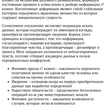
влияют на механизмы разумного размышления, формируя
постоянные промахи в осмыслении и разборе информации r7
казино. Когнитивные деформации являют собой стабильные
паттерны неразумного мышления, множество из которых
содержат эмоциональную сущность.
Селективное отклонение заставляет индивидов искать
данные, которая подтверждает их имеющиеся взгляды,
пренебрегая противоречащие сведения. Корень этого
принципа ассоциирована с тем, что информация,
согласующаяся с нашими взглядами, провоцирует
благоприятные чувства, а противоречащая – дискомфорт и
тревогу. Мозг направлен уклониться от неблагоприятных
чувств, поэтому отбирает входящую данные в пользу
переживательно комфортной.
Феномен ореола r7 казино – наклонность переносить
позитивное мнение об одном качестве человека или
события на прочие особенности
Якорение – излишняя опора на первую приобретенную
данные при выработке определений
Нарастание обязательств – продолжение бесполезных
операций из-за уже инвестированных запасов
Феномен доступности – завышение возможности
случаев, которые легко вспоминаются