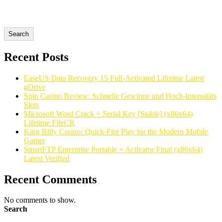
Search
Recent Posts
EaseUS Data Recovery 15 Full-Activated Lifetime Latest
gDrive
Spin Casino Review: Schnelle Gewinne und Hoch‑Intensitäts
Slots
Microsoft Word Crack + Serial Key [Stable] (x86x64)
Lifetime FileCR
King Billy Casino: Quick‑Fire Play for the Modern Mobile
Gamer
SmartFTP Enterprise Portable + Activator Final (x86x64)
Latest Verified
Recent Comments
No comments to show.
Search