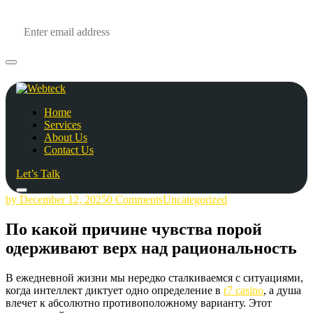
Home
Services
About Us
Contact Us
Let’s Talk
by
December 12, 2025
0 Comments
Uncategorized
По какой причине чувства порой
одерживают верх над рациональность
В ежедневной жизни мы нередко сталкиваемся с ситуациями,
когда интеллект диктует одно определение в
r7 casino
, а душа
влечет к абсолютно противоположному варианту. Этот