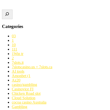
Categories
03
1
10
111
1Win tr
2
7slots.it
7slotscasino.us + 7slots.ca
AI tools
Amonbet (1
Az20
casino/gambling
Casinovice FI
Chicken Road slot
Cloud Solution
cocoa casino Australia
Gambling