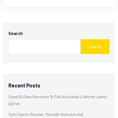
Search
Search
Recent Posts
EaseUS Data Recovery 15 Full-Activated Lifetime Latest
gDrive
Spin Casino Review: Schnelle Gewinne und