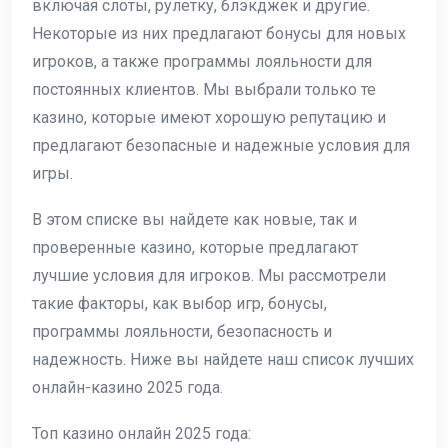
включая слоты, рулетку, блэкджек и другие.
Некоторые из них предлагают бонусы для новых
игроков, а также программы лояльности для
постоянных клиентов. Мы выбрали только те
казино, которые имеют хорошую репутацию и
предлагают безопасные и надежные условия для
игры.
В этом списке вы найдете как новые, так и
проверенные казино, которые предлагают
лучшие условия для игроков. Мы рассмотрели
такие факторы, как выбор игр, бонусы,
программы лояльности, безопасность и
надежность. Ниже вы найдете наш список лучших
онлайн-казино 2025 года.
Топ казино онлайн 2025 года: