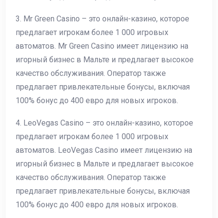
3. Mr Green Casino – это онлайн-казино, которое
предлагает игрокам более 1 000 игровых
автоматов. Mr Green Casino имеет лицензию на
игорный бизнес в Мальте и предлагает высокое
качество обслуживания. Оператор также
предлагает привлекательные бонусы, включая
100% бонус до 400 евро для новых игроков.
4. LeoVegas Casino – это онлайн-казино, которое
предлагает игрокам более 1 000 игровых
автоматов. LeoVegas Casino имеет лицензию на
игорный бизнес в Мальте и предлагает высокое
качество обслуживания. Оператор также
предлагает привлекательные бонусы, включая
100% бонус до 400 евро для новых игроков.