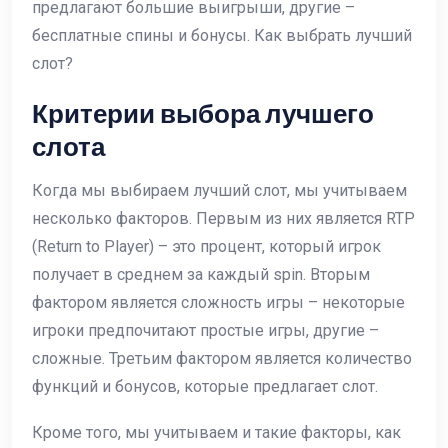
предлагают большие выигрыши, другие –
бесплатные спины и бонусы. Как выбрать лучший
слот?
Критерии выбора лучшего
слота
Когда мы выбираем лучший слот, мы учитываем
несколько факторов. Первым из них является RTP
(Return to Player) – это процент, который игрок
получает в среднем за каждый spin. Вторым
фактором является сложность игры – некоторые
игроки предпочитают простые игры, другие –
сложные. Третьим фактором является количество
функций и бонусов, которые предлагает слот.
Кроме того, мы учитываем и такие факторы, как