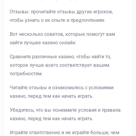
Отзывы: прочитайте отзывы других игроков,
чтобы узнать о их опыте и предпочтениях.
Вот несколько советов, которые помогут вам
найти лучшее казино онлайн:
Сравните различные казино, чтобы найти то,
которое лучше всего соответствует вашим
потребностям.
Читайте отзывы и ознакомьтесь с условиями
казино, перед тем как начать играть.
Убедитесь, что вы понимаете условия и правила
казино, перед тем как начать играть.
Играйте ответственно и не играйте больше, чем