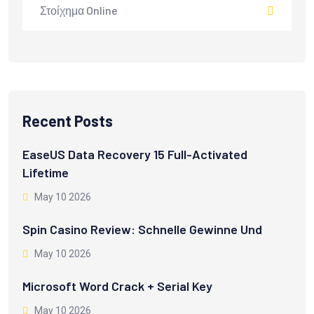
Στοίχημα Online
Recent Posts
EaseUS Data Recovery 15 Full-Activated
Lifetime
May 10 2026
Spin Casino Review: Schnelle Gewinne Und
May 10 2026
Microsoft Word Crack + Serial Key
May 10 2026