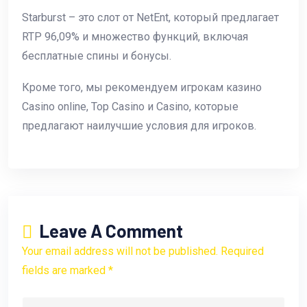
Starburst – это слот от NetEnt, который предлагает
RTP 96,09% и множество функций, включая
бесплатные спины и бонусы.
Кроме того, мы рекомендуем игрокам казино
Casino online, Top Casino и Casino, которые
предлагают наилучшие условия для игроков.
Leave A Comment
Your email address will not be published. Required
fields are marked *