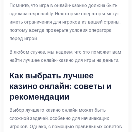
Помните, что игра в онлайн-казино должна быть
сделана responsibly. Некоторые операторы могут
иметь ограничения для игроков из вашей страны,
поэтому всегда проверьте условия оператора
перед игрой.
В любом случае, мы надеем, что это поможет вам
найти лучшее онлайн-казино для игры на деньги.
Как выбрать лучшее
казино онлайн: советы и
рекомендации
Выбор лучшего казино онлайн может быть
сложной задачей, особенно для начинающих
игроков. Однако, с помощью правильных советов