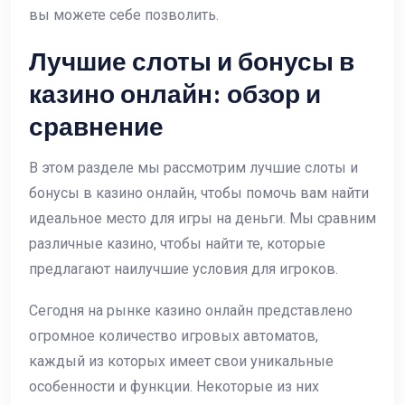
вы можете себе позволить.
Лучшие слоты и бонусы в
казино онлайн: обзор и
сравнение
В этом разделе мы рассмотрим лучшие слоты и
бонусы в казино онлайн, чтобы помочь вам найти
идеальное место для игры на деньги. Мы сравним
различные казино, чтобы найти те, которые
предлагают наилучшие условия для игроков.
Сегодня на рынке казино онлайн представлено
огромное количество игровых автоматов,
каждый из которых имеет свои уникальные
особенности и функции. Некоторые из них