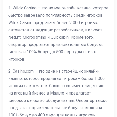
1. Wildz Casino – это новое онлайн-казино, которое
быстро завоевало популярность среди игроков.
Wildz Casino предлагает более 2 000 игровых
автоматов от ведущих разработчиков, включая
NetEnt, Microgaming и Quickspin. Кроме того,
оператор предлагает привлекательные бонусы,
включая 100% бонус до 500 евро для новых
игроков.
2. Casino.com – это один из старейших онлайн-
казино, которое предлагает игрокам более 1 000
игровых автоматов. Casino.com имеет лицензию
на игорный бизнес в Мальте и предлагает
высокое качество обслуживания. Оператор также
предлагает привлекательные бонусы, включая
100% бонус до 400 евро для новых игроков.