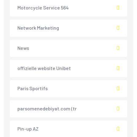
Motorcycle Service 564
Network Marketing
News
offizielle website Unibet
Paris Sportifs
parsomenedebiyat.com (tr
Pin-up AZ