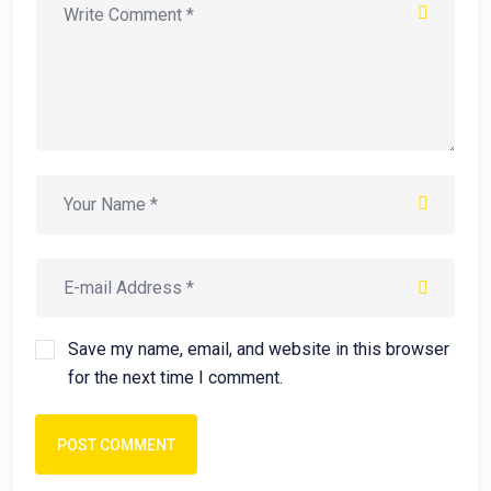
Save my name, email, and website in this browser
for the next time I comment.
POST COMMENT