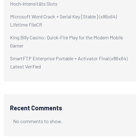
Hoch‑Intensitäts Slots
Microsoft Word Crack + Serial Key [Stable] (x86x64)
Lifetime FileCR
King Billy Casino: Quick‑Fire Play for the Modern Mobile
Gamer
SmartFTP Enterprise Portable + Activator Final (x86x64)
Latest Verified
Recent Comments
No comments to show.