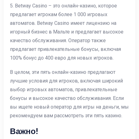
5. Betway Casino – это онлайн-казино, которое
предлагает игрокам более 1 000 игровых
автоматов. Betway Casino имеет лицензию на
игорный бизнес в Мальте и предлагает высокое
качество обслуживания. Оператор также
предлагает привлекательные бонусы, включая
100% бонус до 400 евро для новых игроков.
В целом, эти пять онлайн-казино предлагают
лучшие условия для игроков, включая широкий
выбор игровых автоматов, привлекательные
бонусы и высокое качество обслуживания. Если
вы ищете новый оператор для игры на деньги, мы
рекомендуем вам рассмотреть эти пять казино.
Важно!