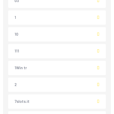
03
1
10
111
1Win tr
2
7slots.it