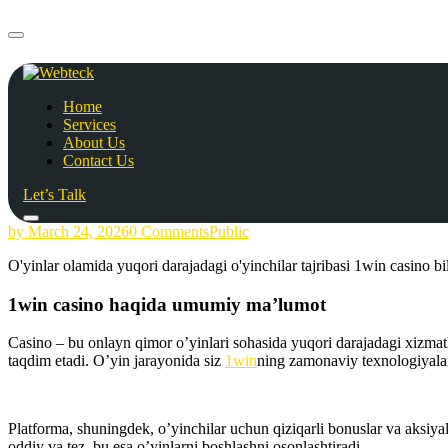
Home
Services
About Us
Contact Us
Let’s Talk
by
March 24, 2026
0 Comments
Public
O'yinlar olamida yuqori darajadagi o'yinchilar tajribasi 1win casino bi
1win casino haqida umumiy ma’lumot
Casino – bu onlayn qimor o’yinlari sohasida yuqori darajadagi xizmatlar
taqdim etadi. O’yin jarayonida siz
1win
ning zamonaviy texnologiyalari
Platforma, shuningdek, o’yinchilar uchun qiziqarli bonuslar va aksiyala
oddiy va tez, bu esa o’yinlarni boshlashni osonlashtiradi.