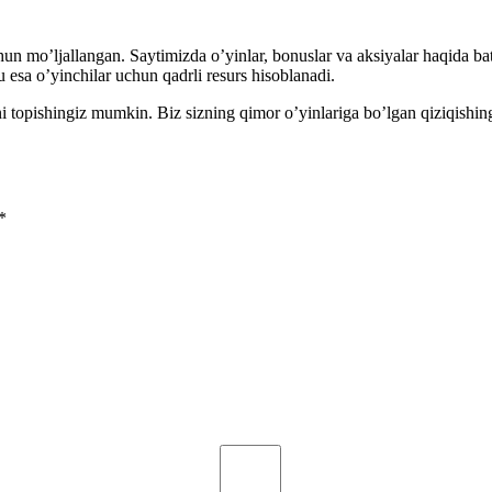
un mo’ljallangan. Saytimizda o’yinlar, bonuslar va aksiyalar haqida ba
esa o’yinchilar uchun qadrli resurs hisoblanadi.
i topishingiz mumkin. Biz sizning qimor o’yinlariga bo’lgan qiziqishin
*