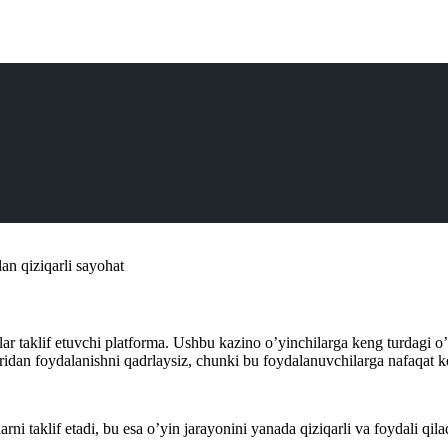
lan qiziqarli sayohat
 taklif etuvchi platforma. Ushbu kazino o’yinchilarga keng turdagi o’yin
dan foydalanishni qadrlaysiz, chunki bu foydalanuvchilarga nafaqat ken
rni taklif etadi, bu esa o’yin jarayonini yanada qiziqarli va foydali qi