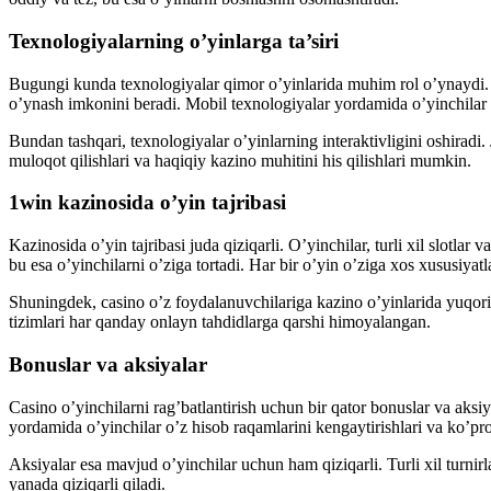
Texnologiyalarning o’yinlarga ta’siri
Bugungi kunda texnologiyalar qimor o’yinlarida muhim rol o’ynaydi. C
o’ynash imkonini beradi. Mobil texnologiyalar yordamida o’yinchilar o
Bundan tashqari, texnologiyalar o’yinlarning interaktivligini oshiradi.
muloqot qilishlari va haqiqiy kazino muhitini his qilishlari mumkin.
1win kazinosida o’yin tajribasi
Kazinosida o’yin tajribasi juda qiziqarli. O’yinchilar, turli xil slotlar
bu esa o’yinchilarni o’ziga tortadi. Har bir o’yin o’ziga xos xususiyat
Shuningdek, casino o’z foydalanuvchilariga kazino o’yinlarida yuqori 
tizimlari har qanday onlayn tahdidlarga qarshi himoyalangan.
Bonuslar va aksiyalar
Casino o’yinchilarni rag’batlantirish uchun bir qator bonuslar va aksi
yordamida o’yinchilar o’z hisob raqamlarini kengaytirishlari va ko’p
Aksiyalar esa mavjud o’yinchilar uchun ham qiziqarli. Turli xil turnir
yanada qiziqarli qiladi.