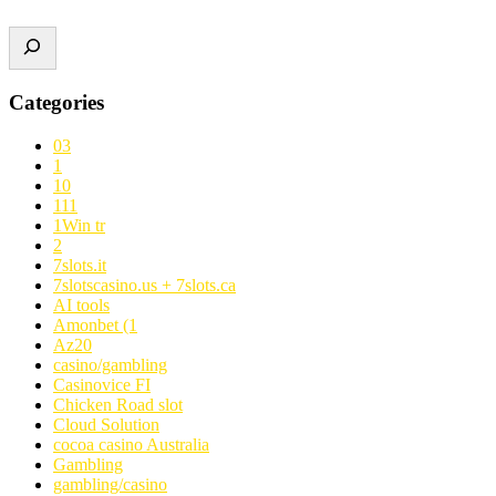
Categories
03
1
10
111
1Win tr
2
7slots.it
7slotscasino.us + 7slots.ca
AI tools
Amonbet (1
Az20
casino/gambling
Casinovice FI
Chicken Road slot
Cloud Solution
cocoa casino Australia
Gambling
gambling/casino