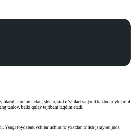
larni, shu jumladan, slotlar, stol o’yinlari va jonli kazino o’yinlarini
g tanlov, balki qulay tajribani taqdim etadi.
ladi. Yangi foydalanuvchilar uchun ro’yxatdan o’tish jarayoni juda