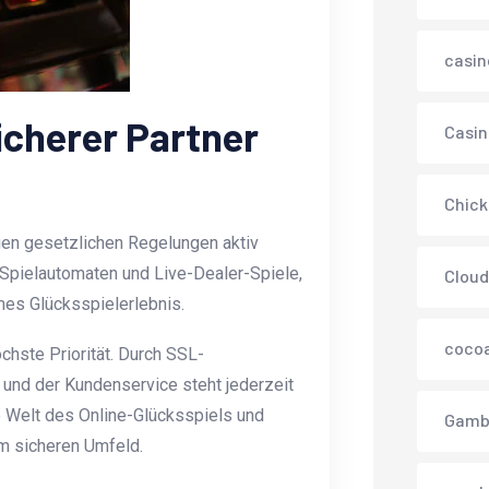
casin
icherer Partner
Casin
Chick
euen gesetzlichen Regelungen aktiv
r Spielautomaten und Live-Dealer-Spiele,
Cloud
mes Glücksspielerlebnis.
cocoa
chste Priorität. Durch SSL-
 und der Kundenservice steht jederzeit
e Welt des Online-Glücksspiels und
Gamb
em sicheren Umfeld.