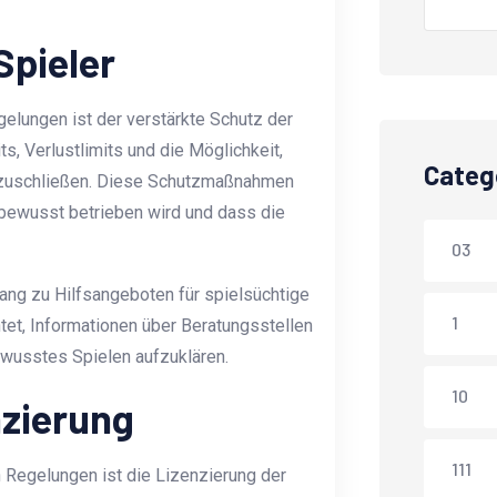
pieler
elungen ist der verstärkte Schutz der
, Verlustlimits und die Möglichkeit,
Categ
szuschließen. Diese Schutzmaßnahmen
sbewusst betrieben wird und dass die
03
ang zu Hilfsangeboten für spielsüchtige
1
tet, Informationen über Beratungsstellen
ewusstes Spielen aufzuklären.
10
nzierung
111
n Regelungen ist die Lizenzierung der