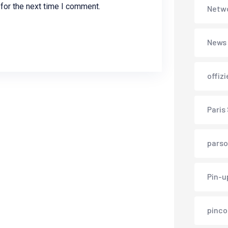
for the next time I comment.
Netwo
News
offiz
Paris
parso
Pin-u
pinco