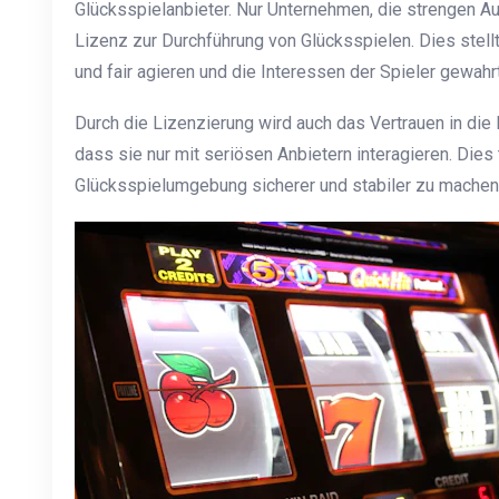
Glücksspielanbieter. Nur Unternehmen, die strengen Au
Lizenz zur Durchführung von Glücksspielen. Dies stellt
und fair agieren und die Interessen der Spieler gewahrt
Durch die Lizenzierung wird auch das Vertrauen in die 
dass sie nur mit seriösen Anbietern interagieren. Dies
Glücksspielumgebung sicherer und stabiler zu machen