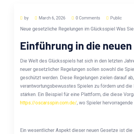
by
March 6, 2026
0 Comments
Public
Neue gesetzliche Regelungen im Glücksspiel Was Sie
Einführung in die neue
Die Welt des Glücksspiels hat sich in den letzten Jahre
neuer gesetzlicher Regelungen sollen sowohl die Spie
geschützt werden. Diese Regelungen zielen darauf ab,
verantwortungsbewusstes Spielen zu fördern und die I
stärken. Ein Beispiel für eine Plattform, die diese Vorga
https://oscarsspin.com.de/
, wo Spieler hervorragende
Ein wesentlicher Aspekt dieser neuen Gesetze ist die