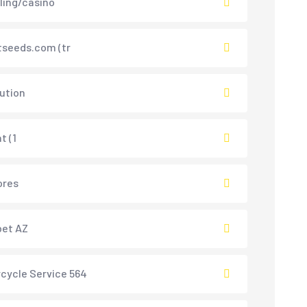
ing/casino
tseeds.com (tr
lution
t (1
ores
bet AZ
cycle Service 564