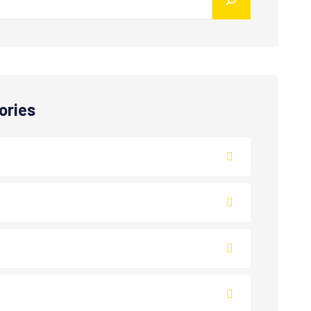
ories