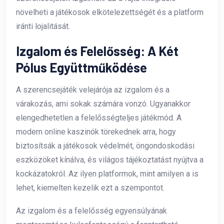
növelheti a játékosok elkötelezettségét és a platform
iránti lojalitását.
Izgalom és Felelősség: A Két
Pólus Együttműködése
A szerencsejáték velejárója az izgalom és a
várakozás, ami sokak számára vonzó. Ugyanakkor
elengedhetetlen a felelősségteljes játékmód. A
modern online kaszinók törekednek arra, hogy
biztosítsák a játékosok védelmét, öngondoskodási
eszközöket kínálva, és világos tájékoztatást nyújtva a
kockázatokról. Az ilyen platformok, mint amilyen a is
lehet, kiemelten kezelik ezt a szempontot.
Az izgalom és a felelősség egyensúlyának