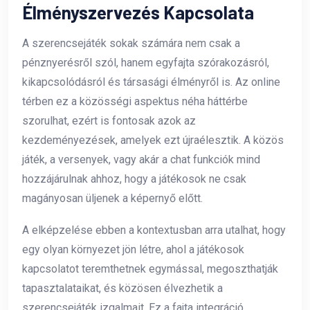
Élményszervezés Kapcsolata
A szerencsejáték sokak számára nem csak a
pénznyerésről szól, hanem egyfajta szórakozásról,
kikapcsolódásról és társasági élményről is. Az online
térben ez a közösségi aspektus néha háttérbe
szorulhat, ezért is fontosak azok az
kezdeményezések, amelyek ezt újraélesztik. A közös
játék, a versenyek, vagy akár a chat funkciók mind
hozzájárulnak ahhoz, hogy a játékosok ne csak
magányosan üljenek a képernyő előtt.
A elképzelése ebben a kontextusban arra utalhat, hogy
egy olyan környezet jön létre, ahol a játékosok
kapcsolatot teremthetnek egymással, megoszthatják
tapasztalataikat, és közösen élvezhetik a
szerencsejáték izgalmait. Ez a fajta integráció