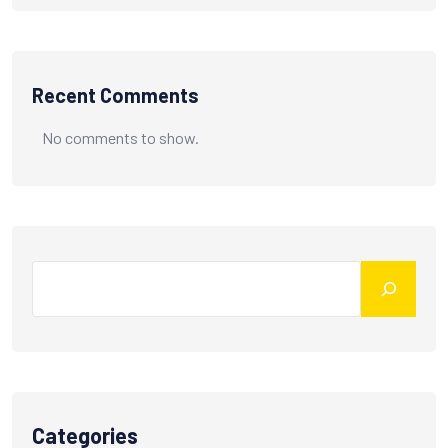
Recent Comments
No comments to show.
Categories