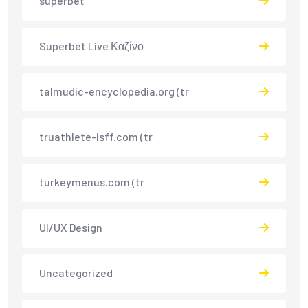
superbet
Superbet Live Καζίνο
talmudic-encyclopedia.org (tr
truathlete-isff.com (tr
turkeymenus.com (tr
UI/UX Design
Uncategorized