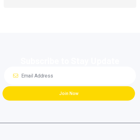
Subscribe to Stay Update
Join Now