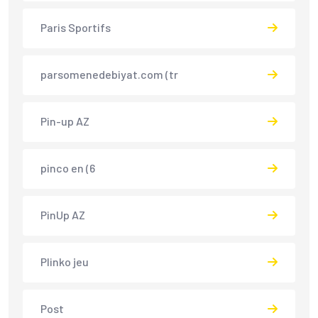
Paris Sportifs
parsomenedebiyat.com (tr
Pin-up AZ
pinco en (6
PinUp AZ
Plinko jeu
Post