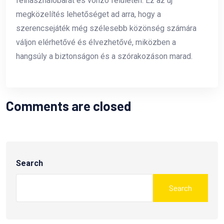
felhasználóbarát és vonzó felületen. Ez az új
megközelítés lehetőséget ad arra, hogy a
szerencsejáték még szélesebb közönség számára
váljon elérhetővé és élvezhetővé, miközben a
hangsúly a biztonságon és a szórakozáson marad.
Comments are closed
Search
Search