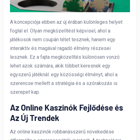
A koncepciója ebben az új érában különleges helyet
foglal el. Olyan megközelítést képvisel, ahol a
játékosok nem csupán tétet tesznek, hanem egy
interaktív és magával ragadó élmény részesei
lesznek. Ez a fajta megközelítés különösen vonzó
lehet azok számára, akik többet keresnek egy
egyszerű játéknál: egy közösségi élményt, ahol a
szerencse mellett a stratégia és a szórakozás is
szerepet kap.
Az Online Kaszinók Fejlődése és
Az Új Trendek
Az online kaszinók robbanásszerű növekedése