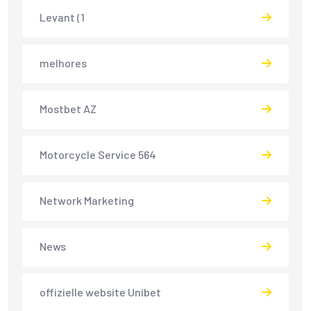
Levant (1
melhores
Mostbet AZ
Motorcycle Service 564
Network Marketing
News
offizielle website Unibet