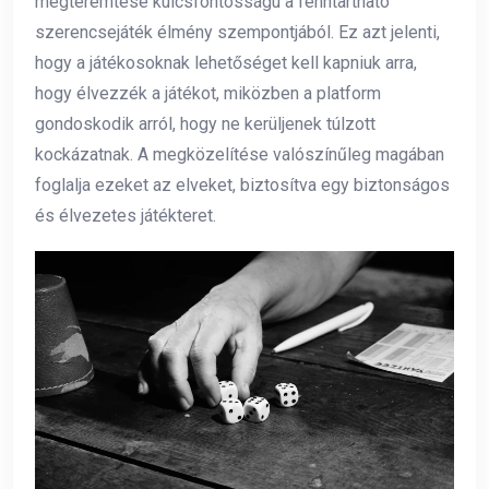
megteremtése kulcsfontosságú a fenntartható
szerencsejáték élmény szempontjából. Ez azt jelenti,
hogy a játékosoknak lehetőséget kell kapniuk arra,
hogy élvezzék a játékot, miközben a platform
gondoskodik arról, hogy ne kerüljenek túlzott
kockázatnak. A megközelítése valószínűleg magában
foglalja ezeket az elveket, biztosítva egy biztonságos
és élvezetes játékteret.