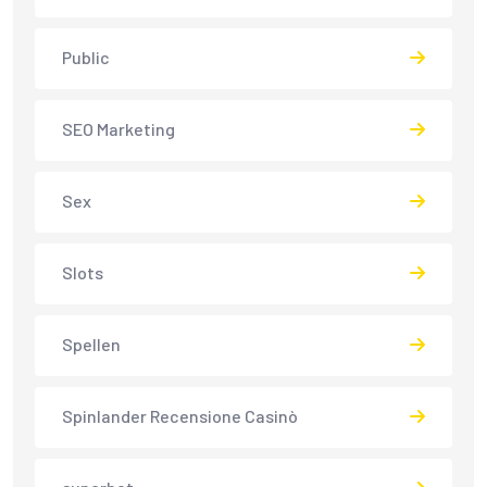
Public
SEO Marketing
Sex
Slots
Spellen
Spinlander Recensione Casinò