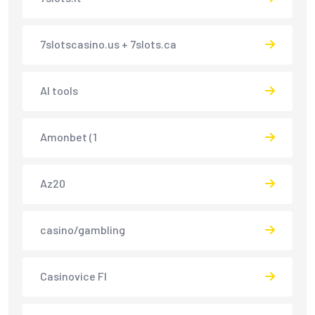
7slotscasino.us + 7slots.ca
AI tools
Amonbet (1
Az20
casino/gambling
Casinovice FI