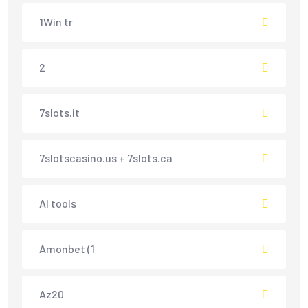
1Win tr
2
7slots.it
7slotscasino.us + 7slots.ca
AI tools
Amonbet (1
Az20