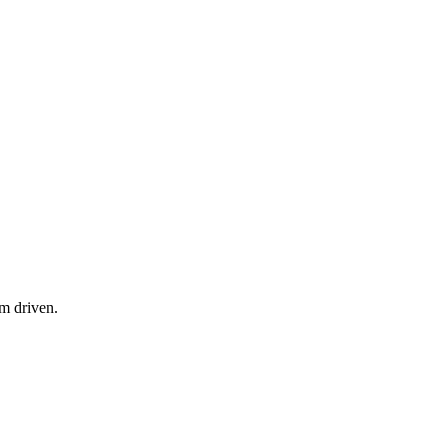
am driven.