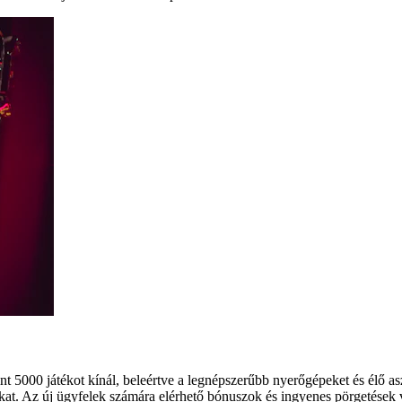
5000 játékot kínál, beleértve a legnépszerűbb nyerőgépeket és élő aszta
at. Az új ügyfelek számára elérhető bónuszok és ingyenes pörgetések v