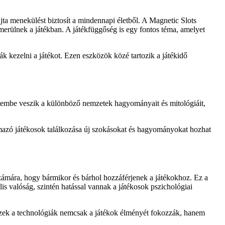
ajta menekülést biztosít a mindennapi életből. A Magnetic Slots
lmerülnek a játékban. A játékfüggőség is egy fontos téma, amelyet
k kezelni a játékot. Ezen eszközök közé tartozik a játékidő
gyelembe veszik a különböző nemzetek hagyományait és mitológiáit,
mazó játékosok találkozása új szokásokat és hagyományokat hozhat
 számára, hogy bármikor és bárhol hozzáférjenek a játékokhoz. Ez a
is valóság, szintén hatással vannak a játékosok pszichológiai
n. Ezek a technológiák nemcsak a játékok élményét fokozzák, hanem