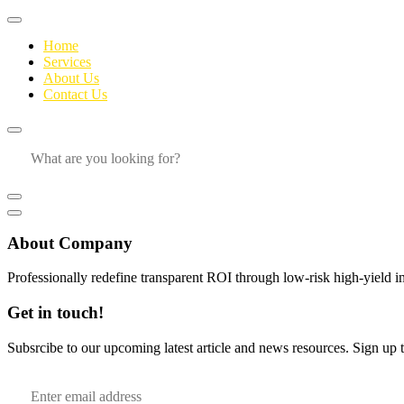
Home
Services
About Us
Contact Us
About Company
Professionally redefine transparent ROI through low-risk high-yield i
Get in touch!
Subsrcibe to our upcoming latest article and news resources. Sign up to