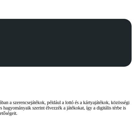
 a szerencsejátékok, például a lottó és a kártyajátékok, közösségi
 hagyományaik szerint élvezzék a játékokat, így a digitális térbe is
etőségeit.