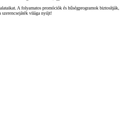
alataikat. A folyamatos promóciók és hűségprogramok biztosítják,
 szerencsejáték világa nyújt!