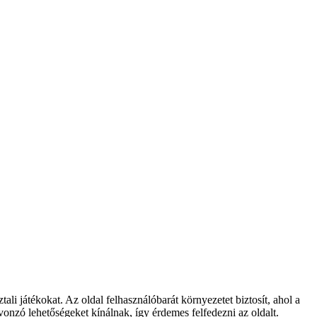
li játékokat. Az oldal felhasználóbarát környezetet biztosít, ahol a
onzó lehetőségeket kínálnak, így érdemes felfedezni az oldalt.