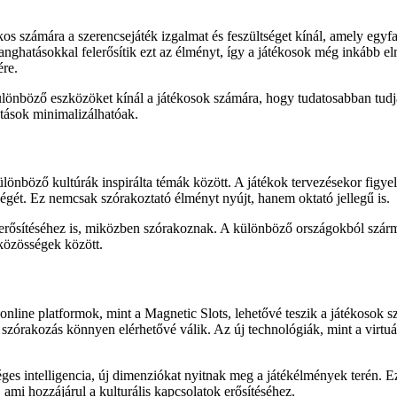
kos számára a szerencsejáték izgalmat és feszültséget kínál, amely egyf
anghatásokkal felerősítik ezt az élményt, így a játékosok még inkább e
ére.
ülönböző eszközöket kínál a játékosok számára, hogy tudatosabban tudjá
atások minimalizálhatóak.
 különböző kultúrák inspirálta témák között. A játékok tervezésekor fi
égét. Ez nemcsak szórakoztató élményt nyújt, hanem oktató jellegű is.
egerősítéséhez is, miközben szórakoznak. A különböző országokból szár
 közösségek között.
z online platformok, mint a Magnetic Slots, lehetővé teszik a játékosok
 szórakozás könnyen elérhetővé válik. Az új technológiák, mint a virtuál
erséges intelligencia, új dimenziókat nyitnak meg a játékélmények teré
ami hozzájárul a kulturális kapcsolatok erősítéséhez.