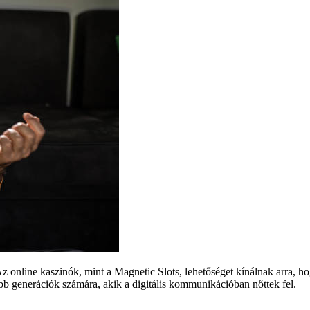
Az online kaszinók, mint a Magnetic Slots, lehetőséget kínálnak arra,
bb generációk számára, akik a digitális kommunikációban nőttek fel.