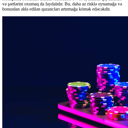
və şərtlərini oxumaq da faydalıdır. Bu, daha az risklə oynamağa və
bonusdan əldə edilən qazancları artırmağa kömək edəcəkdir.