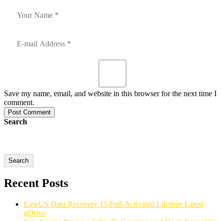
Save my name, email, and website in this browser for the next time I
comment.
Post Comment
Search
Search
Recent Posts
EaseUS Data Recovery 15 Full-Activated Lifetime Latest
gDrive