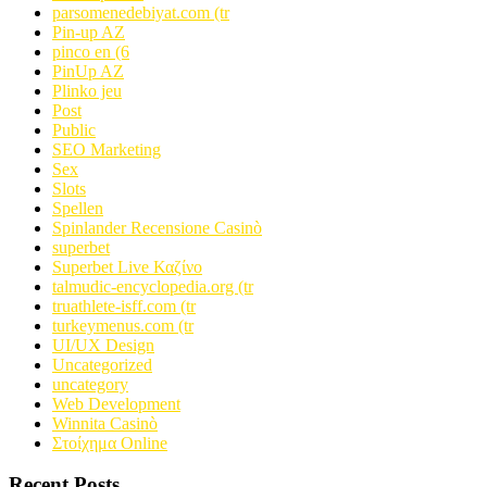
parsomenedebiyat.com (tr
Pin-up AZ
pinco en (6
PinUp AZ
Plinko jeu
Post
Public
SEO Marketing
Sex
Slots
Spellen
Spinlander Recensione Casinò
superbet
Superbet Live Καζίνο
talmudic-encyclopedia.org (tr
truathlete-isff.com (tr
turkeymenus.com (tr
UI/UX Design
Uncategorized
uncategory
Web Development
Winnita Casinò
Στοίχημα Online
Recent Posts