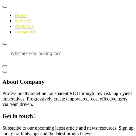
Home
Services
About Us
Contact Us
About Company
Professionally redefine transparent ROI through low-risk high-yield
imperatives. Progressively create empowered. cost effective users
via team driven.
Get in touch!
Subsrcibe to our upcoming latest article and news resources. Sign up
today for hints. tips and the latest product news.