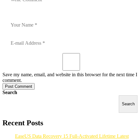
Save my name, email, and website in this browser for the next time I
comment.
Post Comment
Search
Search
Recent Posts
EaseUS Data Recovery 15 Full-Activated Lifetime Latest