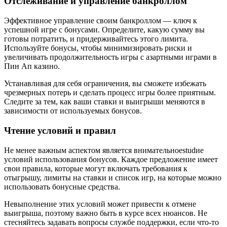
Отслеживание и управление банкроллом
Эффективное управление своим банкроллом — ключ к
успешной игре с бонусами. Определите, какую сумму вы
готовы потратить, и придерживайтесь этого лимита.
Используйте бонусы, чтобы минимизировать риски и
увеличивать продолжительность игры с азартными играми в
Пин Ап казино.
Устанавливая для себя ограничения, вы сможете избежать
чрезмерных потерь и сделать процесс игры более приятным.
Следите за тем, как ваши ставки и выигрыши меняются в
зависимости от используемых бонусов.
Чтение условий и правил
Не менее важным аспектом является внимательноеstudие
условий использования бонусов. Каждое предложение имеет
свои правила, которые могут включать требования к
отыгрышу, лимиты на ставки и список игр, на которые можно
использовать бонусные средства.
Невыполнение этих условий может привести к отмене
выигрыша, поэтому важно быть в курсе всех нюансов. Не
стесняйтесь задавать вопросы службе поддержки, если что-то