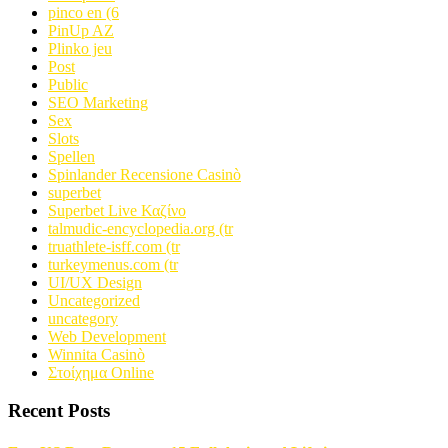
pinco en (6
PinUp AZ
Plinko jeu
Post
Public
SEO Marketing
Sex
Slots
Spellen
Spinlander Recensione Casinò
superbet
Superbet Live Καζίνο
talmudic-encyclopedia.org (tr
truathlete-isff.com (tr
turkeymenus.com (tr
UI/UX Design
Uncategorized
uncategory
Web Development
Winnita Casinò
Στοίχημα Online
Recent Posts