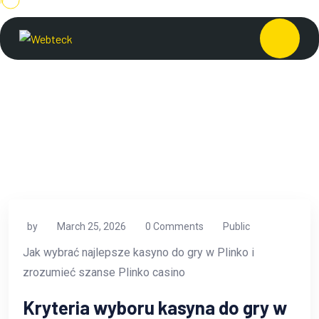
by
March 25, 2026
0 Comments
Public
Jak wybrać najlepsze kasyno do gry w Plinko i
zrozumieć szanse Plinko casino
Kryteria wyboru kasyna do gry w