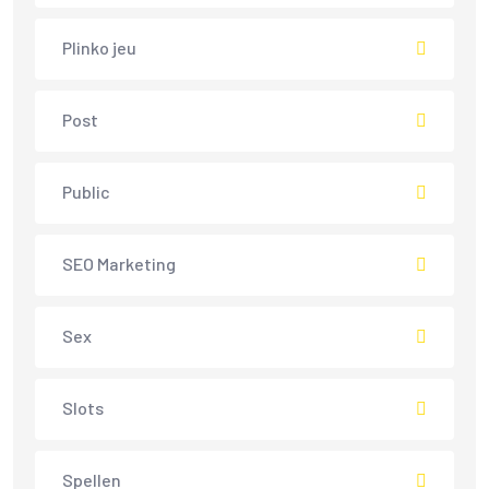
Plinko jeu
Post
Public
SEO Marketing
Sex
Slots
Spellen