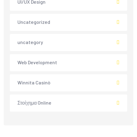
UI/UX Design
Uncategorized
uncategory
Web Development
Winnita Casinò
Στοίχημα Online