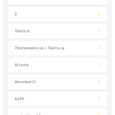
2
7slots.it
7slotscasino.us + 7slots.ca
AI tools
Amonbet (1
Az20