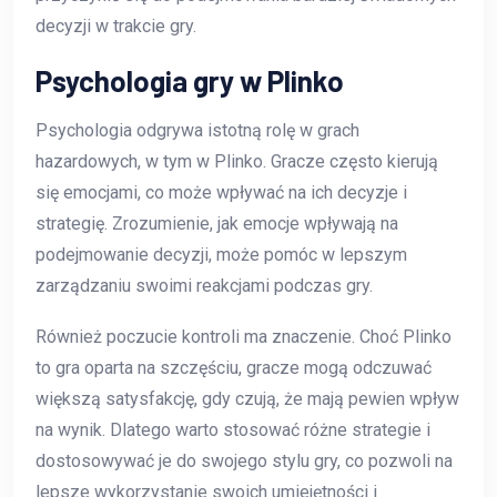
decyzji w trakcie gry.
Psychologia gry w Plinko
Psychologia odgrywa istotną rolę w grach
hazardowych, w tym w Plinko. Gracze często kierują
się emocjami, co może wpływać na ich decyzje i
strategię. Zrozumienie, jak emocje wpływają na
podejmowanie decyzji, może pomóc w lepszym
zarządzaniu swoimi reakcjami podczas gry.
Również poczucie kontroli ma znaczenie. Choć Plinko
to gra oparta na szczęściu, gracze mogą odczuwać
większą satysfakcję, gdy czują, że mają pewien wpływ
na wynik. Dlatego warto stosować różne strategie i
dostosowywać je do swojego stylu gry, co pozwoli na
lepsze wykorzystanie swoich umiejętności i