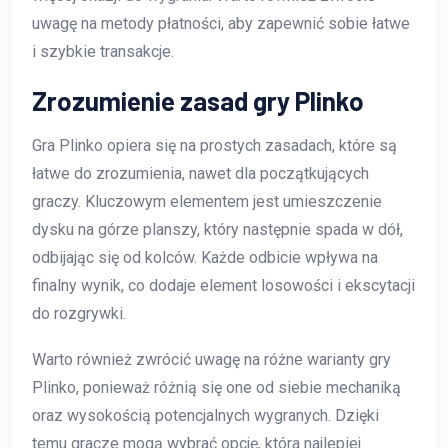
uwagę na metody płatności, aby zapewnić sobie łatwe
i szybkie transakcje.
Zrozumienie zasad gry Plinko
Gra Plinko opiera się na prostych zasadach, które są
łatwe do zrozumienia, nawet dla początkujących
graczy. Kluczowym elementem jest umieszczenie
dysku na górze planszy, który następnie spada w dół,
odbijając się od kolców. Każde odbicie wpływa na
finalny wynik, co dodaje element losowości i ekscytacji
do rozgrywki.
Warto również zwrócić uwagę na różne warianty gry
Plinko, ponieważ różnią się one od siebie mechaniką
oraz wysokością potencjalnych wygranych. Dzięki
temu gracze mogą wybrać opcję, która najlepiej