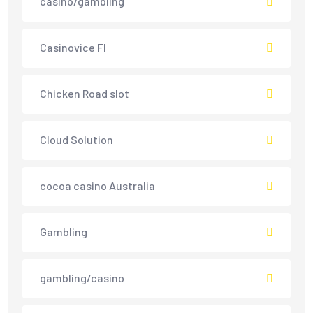
casino/gambling
Casinovice FI
Chicken Road slot
Cloud Solution
cocoa casino Australia
Gambling
gambling/casino