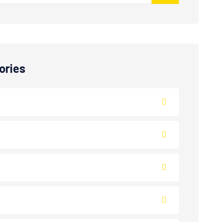
ories