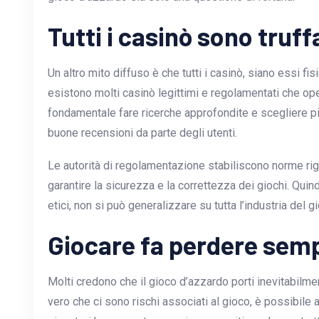
Tutti i casinò sono truff
Un altro mito diffuso è che tutti i casinò, siano essi fisic
esistono molti casinò legittimi e regolamentati che op
fondamentale fare ricerche approfondite e scegliere p
buone recensioni da parte degli utenti.
Le autorità di regolamentazione stabiliscono norme ri
garantire la sicurezza e la correttezza dei giochi. Qui
etici, non si può generalizzare su tutta l’industria del 
Giocare fa perdere sem
Molti credono che il gioco d’azzardo porti inevitabilme
vero che ci sono rischi associati al gioco, è possibile a