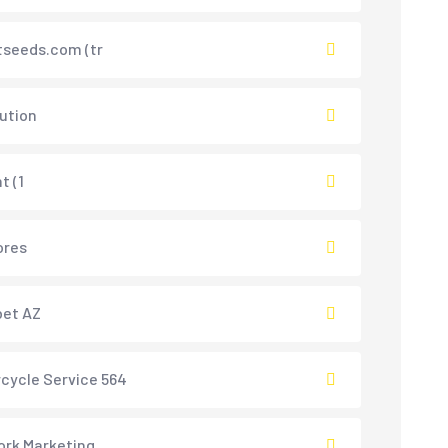
tseeds.com (tr
lution
t (1
ores
bet AZ
cycle Service 564
rk Marketing