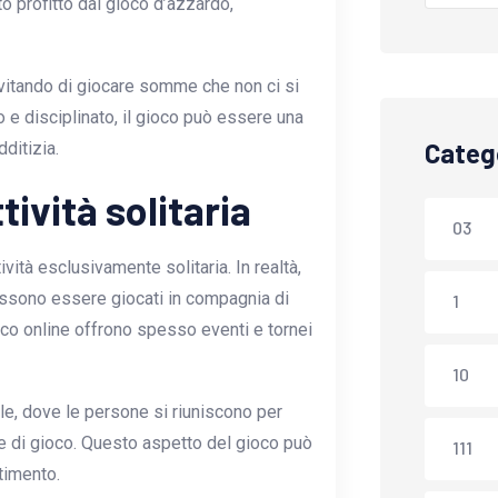
o profitto dal gioco d’azzardo,
evitando di giocare somme che non ci si
 e disciplinato, il gioco può essere una
Categ
dditizia.
tività solitaria
03
vità esclusivamente solitaria. In realtà,
possono essere giocati in compagnia di
1
gioco online offrono spesso eventi e tornei
10
ale, dove le persone si riuniscono per
e di gioco. Questo aspetto del gioco può
111
rtimento.