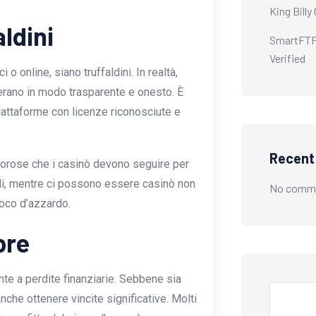
King Billy
aldini
SmartFTP 
Verified
i o online, siano truffaldini. In realtà,
erano in modo trasparente e onesto. È
iattaforme con licenze riconosciute e
Recen
gorose che i casinò devono seguire per
ndi, mentre ci possono essere casinò non
No comme
gioco d’azzardo.
pre
nte a perdite finanziarie. Sebbene sia
nche ottenere vincite significative. Molti