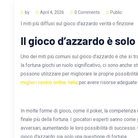
by
April 4, 2026
0 Comments
Public
I miti più diffusi sul gioco d'azzardo verità o finzione
Il gioco d’azzardo è solo
Uno dei miti più comuni sul gioco d’azzardo è che si t
la fortuna giochi un ruolo significativo, ci sono anche s
possono utilizzare per migliorare le proprie possibilità
migliori casino online italia
per avere risorse adeguate a
In molte forme di gioco, come il poker, la competenza e 
finale più della fortuna. I giocatori esperti sanno come 
avversari, aumentando le loro possibilità di successo. 
gioco d’azzardo sia solo una questione di fortuna.