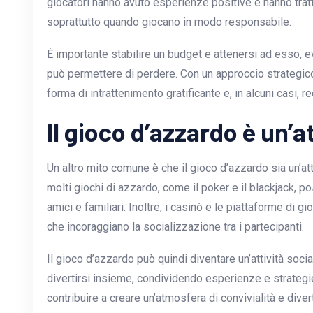
giocatori hanno avuto esperienze positive e hanno tratt
soprattutto quando giocano in modo responsabile.
È importante stabilire un budget e attenersi ad esso, 
può permettere di perdere. Con un approccio strategico
forma di intrattenimento gratificante e, in alcuni casi, re
Il gioco d’azzardo è un’at
Un altro mito comune è che il gioco d’azzardo sia un’atti
molti giochi di azzardo, come il poker e il blackjack, 
amici e familiari. Inoltre, i casinò e le piattaforme di 
che incoraggiano la socializzazione tra i partecipanti.
Il gioco d’azzardo può quindi diventare un’attività soci
divertirsi insieme, condividendo esperienze e strategi
contribuire a creare un’atmosfera di convivialità e dive