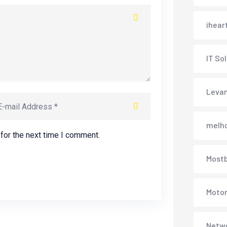
ihear
IT So
Levan
melh
for the next time I comment.
Most
Motor
Netwo