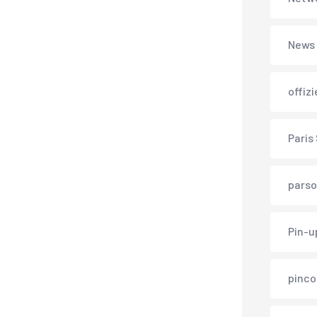
News
offiz
Paris
parso
Pin-u
pinco