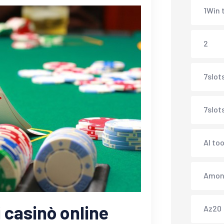
1Win 
2
7slots
7slot
AI too
Amonb
i casinò online
Az20