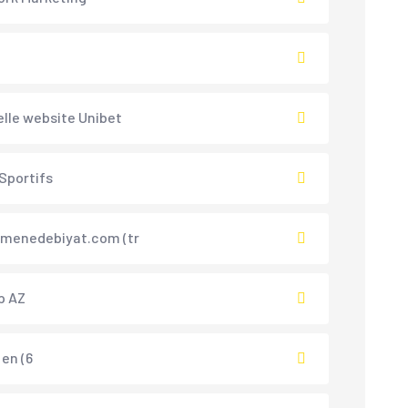
ielle website Unibet
 Sportifs
menedebiyat.com (tr
p AZ
 en (6