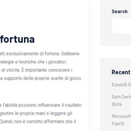
Search
 fortuna
ratti esclusivamente di fortuna. Sebbene
trategie e tecniche che i giocatori
 di vincita. È importante conoscere i
Recent
 supporto delle proprie scelte di gioco.
EaseUS Da
Spin Casi
Slots
l’abilità possono influenzare il risultato
gestire le proprie mani e leggere gli
Microsoft
Quindi, non è corretto affermare che il
FileCR