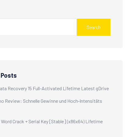
Search
 Posts
ta Recovery 15 Full-Activated Lifetime Latest gDrive
no Review: Schnelle Gewinne und Hoch‑Intensitäts
 Word Crack + Serial Key [Stable] (x86x64) Lifetime