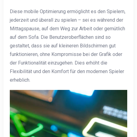
Diese mobile Optimierung ermöglicht es den Spielern,
jederzeit und überall zu spielen – sei es während der
Mittagspause, auf dem Weg zur Arbeit oder gemütlich
auf dem Sofa. Die Benutzeroberflächen sind so
gestaltet, dass sie auf kleineren Bildschirmen gut
funktionieren, ohne Kompromisse bei der Grafik oder
der Funktionalität einzugehen. Dies erhöht die
Flexibilität und den Komfort für den modernen Spieler
erheblich.