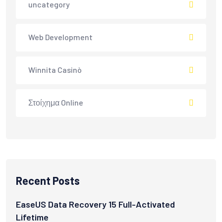
uncategory
Web Development
Winnita Casinò
Στοίχημα Online
Recent Posts
EaseUS Data Recovery 15 Full-Activated
Lifetime