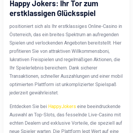
Happy Jokers: Ihr Tor zum
erstklassigen Glücksspiel
positioniert sich als Ihr erstklassiges Online-Casino in
Österreich, das ein breites Spektrum an aufregenden
Spielen und verlockenden Angeboten bereitstellt. Hier
profitieren Sie von attraktiven Willkommensboni,
lukrativen Freispielen und regelmäßigen Aktionen, die
Ihr Spielerlebnis bereichern. Dank sicherer
Transaktionen, schneller Auszahlungen und einer mobil
optimierten Plattform ist unkomplizierter Spielspaß
jederzeit gewährleistet.
Entdecken Sie bei
HappyJokers
eine beeindruckende
Auswahl an Top-Slots, das fesselnde Live-Casino mit
echten Dealern und exklusive Vorteile, die speziell auf
neue Spieler warten. Die Plattform legt Wert auf eine