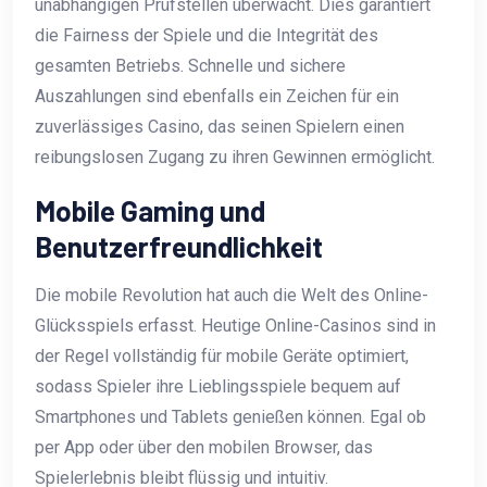
unabhängigen Prüfstellen überwacht. Dies garantiert
die Fairness der Spiele und die Integrität des
gesamten Betriebs. Schnelle und sichere
Auszahlungen sind ebenfalls ein Zeichen für ein
zuverlässiges Casino, das seinen Spielern einen
reibungslosen Zugang zu ihren Gewinnen ermöglicht.
Mobile Gaming und
Benutzerfreundlichkeit
Die mobile Revolution hat auch die Welt des Online-
Glücksspiels erfasst. Heutige Online-Casinos sind in
der Regel vollständig für mobile Geräte optimiert,
sodass Spieler ihre Lieblingsspiele bequem auf
Smartphones und Tablets genießen können. Egal ob
per App oder über den mobilen Browser, das
Spielerlebnis bleibt flüssig und intuitiv.