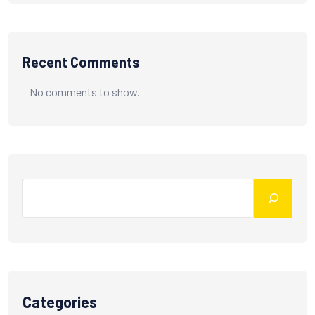
Recent Comments
No comments to show.
Categories