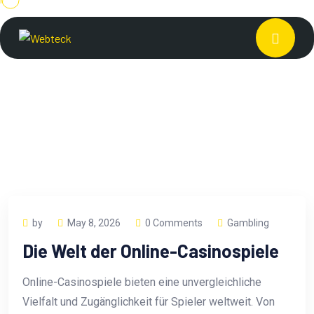
by
May 8, 2026
0 Comments
Gambling
Die Welt der Online-Casinospiele
Online-Casinospiele bieten eine unvergleichliche
Vielfalt und Zugänglichkeit für Spieler weltweit. Von