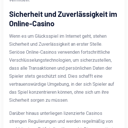
Sicherheit und Zuverlässigkeit im
Online-Casino
Wenn es um Glücksspiel im Internet geht, stehen
Sicherheit und Zuverlässigkeit an erster Stelle.
Seriöse Online-Casinos verwenden fortschrittliche
Verschlüsselungstechnologien, um sicherzustellen,
dass alle Transaktionen und persönlichen Daten der
Spieler stets geschützt sind. Dies schafft eine
vertrauenswürdige Umgebung, in der sich Spieler auf
das Spiel konzentrieren können, ohne sich um ihre
Sicherheit sorgen zu müssen.
Darüber hinaus unterliegen lizenzierte Casinos
strengen Regulierungen und werden regelmäßig von