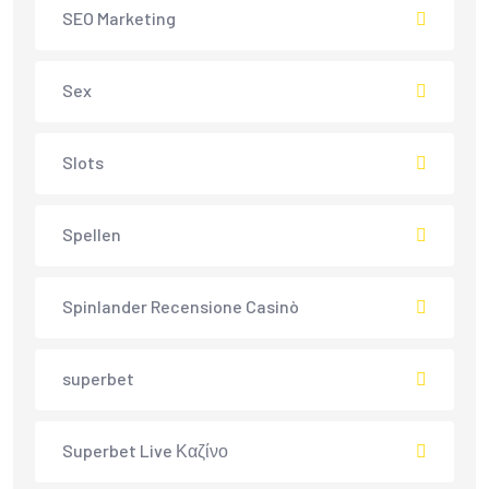
SEO Marketing
Sex
Slots
Spellen
Spinlander Recensione Casinò
superbet
Superbet Live Καζίνο