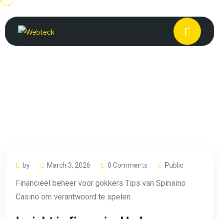
by
March 3, 2026
0 Comments
Public
Financieel beheer voor gokkers Tips van Spinsino
Casino om verantwoord te spelen