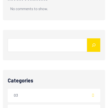
No comments to show.
Categories
03