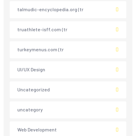
talmudic-encyclopedia.org (tr
truathlete-isff.com (tr
turkeymenus.com (tr
UI/UX Design
Uncategorized
uncategory
Web Development