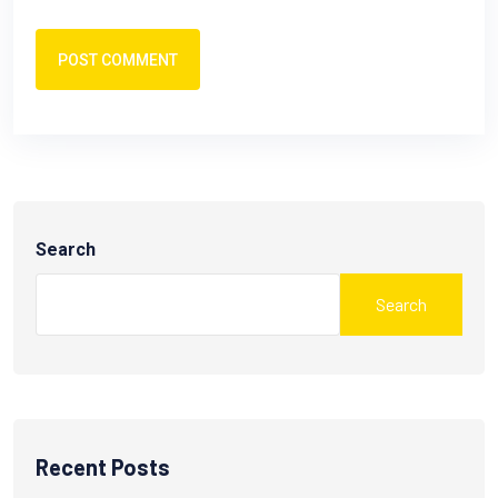
POST COMMENT
Search
Search
Recent Posts