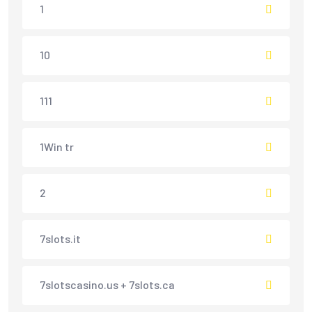
1
10
111
1Win tr
2
7slots.it
7slotscasino.us + 7slots.ca