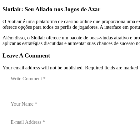
Slotlair: Seu Aliado nos Jogos de Azar
O Slotlair é uma plataforma de cassino online que proporciona uma ex
oferece opções para todos os perfis de jogadores. A interface em port
Além disso, o Slotlair oferece um pacote de boas-vindas atrativo e 
aplicar as estratégias discutidas e aumentar suas chances de sucesso no
Leave A Comment
Your email address will not be published. Required fields are marked 