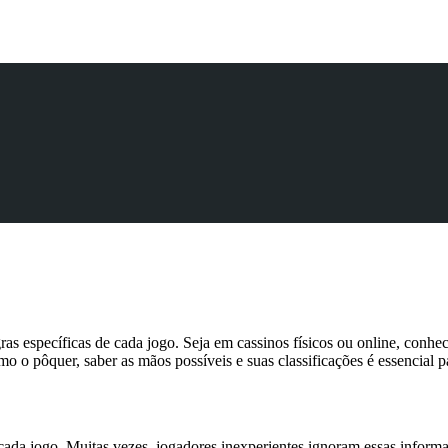
gras específicas de cada jogo. Seja em cassinos físicos ou online, con
o o pôquer, saber as mãos possíveis e suas classificações é essencial 
a cada jogo. Muitas vezes, jogadores inexperientes ignoram essas infor