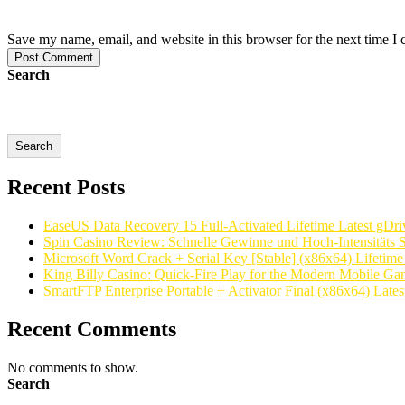
Save my name, email, and website in this browser for the next time I
Post Comment
Search
Search
Recent Posts
EaseUS Data Recovery 15 Full-Activated Lifetime Latest gDri
Spin Casino Review: Schnelle Gewinne und Hoch‑Intensitäts S
Microsoft Word Crack + Serial Key [Stable] (x86x64) Lifetim
King Billy Casino: Quick‑Fire Play for the Modern Mobile Ga
SmartFTP Enterprise Portable + Activator Final (x86x64) Latest
Recent Comments
No comments to show.
Search