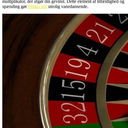
multiplikator, der afgør din gevinst. Dette element af tilfældighed og
spænding gør
Plinko spil
utrolig vanedannende.