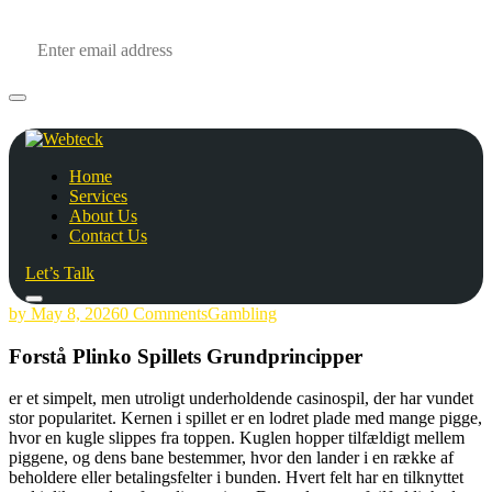
Home
Services
About Us
Contact Us
Let’s Talk
by
May 8, 2026
0 Comments
Gambling
Forstå Plinko Spillets Grundprincipper
er et simpelt, men utroligt underholdende casinospil, der har vundet
stor popularitet. Kernen i spillet er en lodret plade med mange pigge,
hvor en kugle slippes fra toppen. Kuglen hopper tilfældigt mellem
piggene, og dens bane bestemmer, hvor den lander i en række af
beholdere eller betalingsfelter i bunden. Hvert felt har en tilknyttet