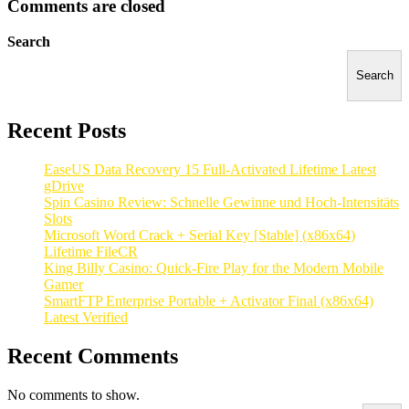
Comments are closed
Search
Search
Recent Posts
EaseUS Data Recovery 15 Full-Activated Lifetime Latest
gDrive
Spin Casino Review: Schnelle Gewinne und Hoch‑Intensitäts
Slots
Microsoft Word Crack + Serial Key [Stable] (x86x64)
Lifetime FileCR
King Billy Casino: Quick‑Fire Play for the Modern Mobile
Gamer
SmartFTP Enterprise Portable + Activator Final (x86x64)
Latest Verified
Recent Comments
No comments to show.