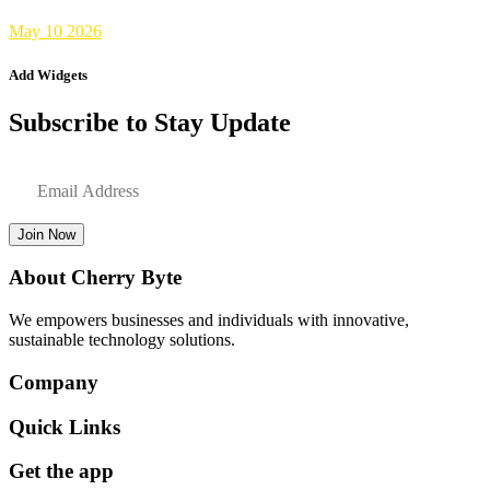
May 10 2026
Add Widgets
Subscribe to Stay Update
Join Now
About Cherry Byte
We empowers businesses and individuals with innovative,
sustainable technology solutions.
Company
Quick Links
Get the app