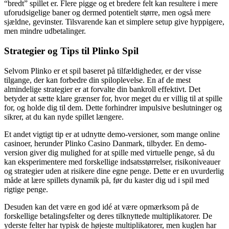
“bredt” spillet er. Flere pigge og et bredere felt kan resultere i mere
uforudsigelige baner og dermed potentielt større, men også mere
sjældne, gevinster. Tilsvarende kan et simplere setup give hyppigere,
men mindre udbetalinger.
Strategier og Tips til Plinko Spil
Selvom Plinko er et spil baseret på tilfældigheder, er der visse
tilgange, der kan forbedre din spiloplevelse. En af de mest
almindelige strategier er at forvalte din bankroll effektivt. Det
betyder at sætte klare grænser for, hvor meget du er villig til at spille
for, og holde dig til dem. Dette forhindrer impulsive beslutninger og
sikrer, at du kan nyde spillet længere.
Et andet vigtigt tip er at udnytte demo-versioner, som mange online
casinoer, herunder Plinko Casino Danmark, tilbyder. En demo-
version giver dig mulighed for at spille med virtuelle penge, så du
kan eksperimentere med forskellige indsatsstørrelser, risikoniveauer
og strategier uden at risikere dine egne penge. Dette er en uvurderlig
måde at lære spillets dynamik på, før du kaster dig ud i spil med
rigtige penge.
Desuden kan det være en god idé at være opmærksom på de
forskellige betalingsfelter og deres tilknyttede multiplikatorer. De
yderste felter har typisk de højeste multiplikatorer, men kuglen har