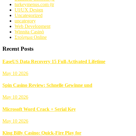
turkeymenus.com (tr
UI/UX Design
Uncategorized
uncategory
Web Development
Winnita Casinò
Στοίχημα Online
Recent Posts
EaseUS Data Recovery 15 Full-Activated Lifetime
May 10 2026
Spin Casino Review: Schnelle Gewinne und
May 10 2026
Microsoft Word Crack + Serial Key
May 10 2026
King Billy Casino: Quick‑Fire Play for