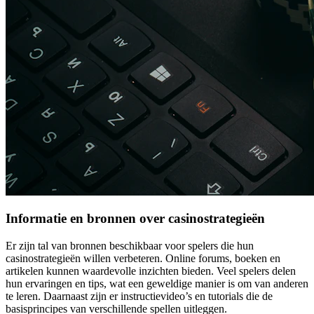
Informatie en bronnen over casinostrategieën
Er zijn tal van bronnen beschikbaar voor spelers die hun
casinostrategieën willen verbeteren. Online forums, boeken en
artikelen kunnen waardevolle inzichten bieden. Veel spelers delen
hun ervaringen en tips, wat een geweldige manier is om van anderen
te leren. Daarnaast zijn er instructievideo’s en tutorials die de
basisprincipes van verschillende spellen uitleggen.