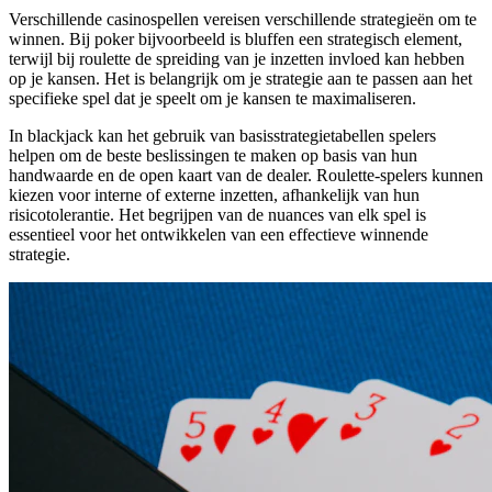
Verschillende casinospellen vereisen verschillende strategieën om te
winnen. Bij poker bijvoorbeeld is bluffen een strategisch element,
terwijl bij roulette de spreiding van je inzetten invloed kan hebben
op je kansen. Het is belangrijk om je strategie aan te passen aan het
specifieke spel dat je speelt om je kansen te maximaliseren.
In blackjack kan het gebruik van basisstrategietabellen spelers
helpen om de beste beslissingen te maken op basis van hun
handwaarde en de open kaart van de dealer. Roulette-spelers kunnen
kiezen voor interne of externe inzetten, afhankelijk van hun
risicotolerantie. Het begrijpen van de nuances van elk spel is
essentieel voor het ontwikkelen van een effectieve winnende
strategie.