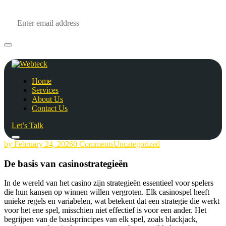
Home
Services
About Us
Contact Us
Let’s Talk
by
February 24, 2026
0 Comments
Uncategorized
De basis van casinostrategieën
In de wereld van het casino zijn strategieën essentieel voor spelers
die hun kansen op winnen willen vergroten. Elk casinospel heeft
unieke regels en variabelen, wat betekent dat een strategie die werkt
voor het ene spel, misschien niet effectief is voor een ander. Het
begrijpen van de basisprincipes van elk spel, zoals blackjack,