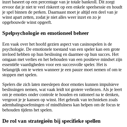
inzet baseert op een percentage van je totale bankroll. Dit zorgt
ervoor dat je niet te veel riskeert op een enkele speelsessie en houdt
je spel binnen de perken. Daarnaast moet je altijd een deel van je
winst apart zetten, zodat je niet alles weer inzet en zo je
opgebouwde winst opgeeft.
Spelpsychologie en emotioneel beheer
Een vaak over het hoofd gezien aspect van casinospelen is de
psychologie. De emotionele toestand van een speler kan een grote
invloed hebben op hun beslissing en daarmee op hun succes. Het
omgaan met verlies en het behouden van een positieve mindset zijn
essentiële vaardigheden voor een succesvolle speler. Het is
belangrijk om te weten wanneer je een pauze moet nemen of om te
stoppen met spelen.
Spelers die zich laten meeslepen door emoties kunnen impulsieve
beslissingen nemen, wat vaak leidt tot grotere verliezen. Als je leert
om je emoties onder controle te houden en rationeel na te denken,
vergroot je je kansen op winst. Het gebruik van technieken zoals
ademhalingsoefeningen of mindfulness kan helpen om de focus te
behouden tijdens het spelen.
De rol van strategieën bij specifieke spellen