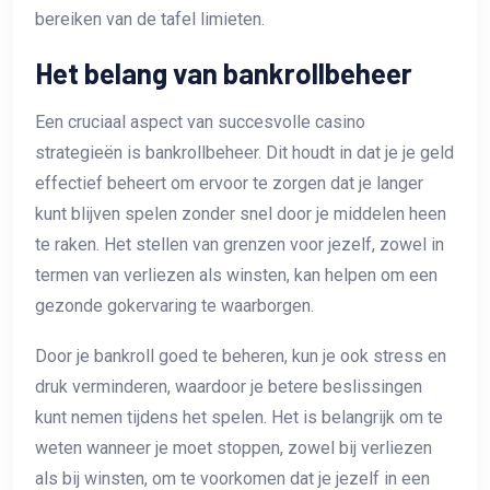
bereiken van de tafel limieten.
Het belang van bankrollbeheer
Een cruciaal aspect van succesvolle casino
strategieën is bankrollbeheer. Dit houdt in dat je je geld
effectief beheert om ervoor te zorgen dat je langer
kunt blijven spelen zonder snel door je middelen heen
te raken. Het stellen van grenzen voor jezelf, zowel in
termen van verliezen als winsten, kan helpen om een
gezonde gokervaring te waarborgen.
Door je bankroll goed te beheren, kun je ook stress en
druk verminderen, waardoor je betere beslissingen
kunt nemen tijdens het spelen. Het is belangrijk om te
weten wanneer je moet stoppen, zowel bij verliezen
als bij winsten, om te voorkomen dat je jezelf in een