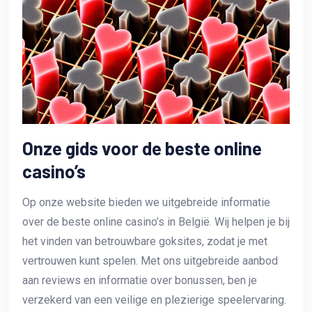
Onze gids voor de beste online
casino’s
Op onze website bieden we uitgebreide informatie
over de beste online casino’s in België. Wij helpen je bij
het vinden van betrouwbare goksites, zodat je met
vertrouwen kunt spelen. Met ons uitgebreide aanbod
aan reviews en informatie over bonussen, ben je
verzekerd van een veilige en plezierige speelervaring.