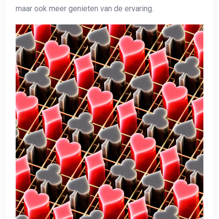
maar ook meer genieten van de ervaring.