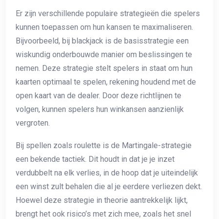
Er zijn verschillende populaire strategieën die spelers
kunnen toepassen om hun kansen te maximaliseren.
Bijvoorbeeld, bij blackjack is de basisstrategie een
wiskundig onderbouwde manier om beslissingen te
nemen. Deze strategie stelt spelers in staat om hun
kaarten optimaal te spelen, rekening houdend met de
open kaart van de dealer. Door deze richtlijnen te
volgen, kunnen spelers hun winkansen aanzienlijk
vergroten.
Bij spellen zoals roulette is de Martingale-strategie
een bekende tactiek. Dit houdt in dat je je inzet
verdubbelt na elk verlies, in de hoop dat je uiteindelijk
een winst zult behalen die al je eerdere verliezen dekt.
Hoewel deze strategie in theorie aantrekkelijk lijkt,
brengt het ook risico’s met zich mee, zoals het snel