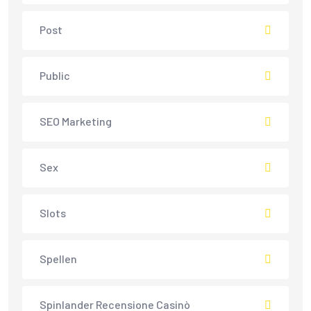
Post
Public
SEO Marketing
Sex
Slots
Spellen
Spinlander Recensione Casinò