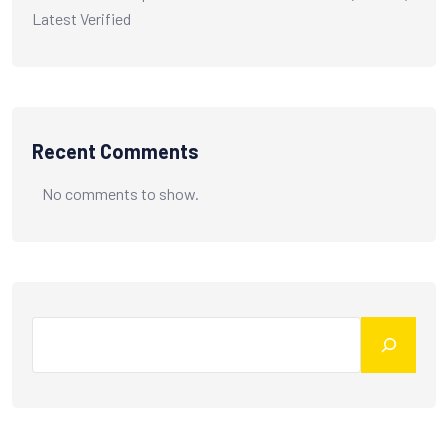
Latest Verified
Recent Comments
No comments to show.