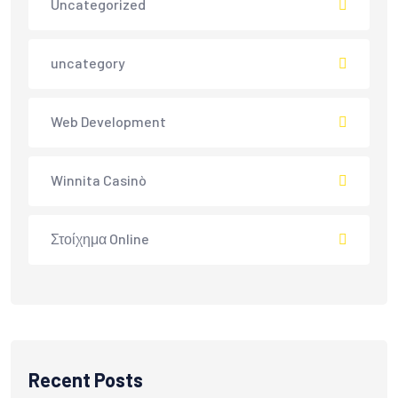
Uncategorized
uncategory
Web Development
Winnita Casinò
Στοίχημα Online
Recent Posts