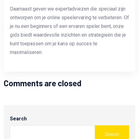
Daarnaast geven we expertadviezen die speciaal zijn
ontworpen om je online speelervaring te verbeteren. Of
je nu een beginners of een ervaren speler bent, onze
gids biedt waardevolle inzichten en strategieën die je
kunt toepassen om je kans op succes te
maximaliseren.
Comments are closed
Search
Search