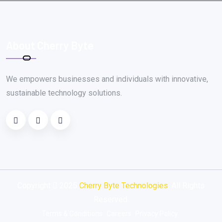
About Cherry Byte
We empowers businesses and individuals with innovative,
sustainable technology solutions.
Copyright
2025
Cherry Byte Technologies
. All Rights
Reserved.
Terms & Conditions
Careers
Privacy Policy