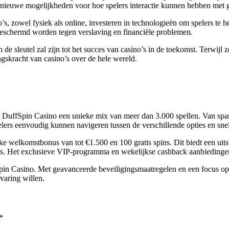
den nieuwe mogelijkheden voor hoe spelers interactie kunnen hebben me
, zowel fysiek als online, investeren in technologieën om spelers te h
r beschermd worden tegen verslaving en financiële problemen.
 de sleutel zal zijn tot het succes van casino’s in de toekomst. Terwijl
ingskracht van casino’s over de hele wereld.
DuffSpin Casino een unieke mix van meer dan 3.000 spellen. Van spannen
ers eenvoudig kunnen navigeren tussen de verschillende opties en snel
 welkomstbonus van tot €1.500 en 100 gratis spins. Dit biedt een uits
co’s. Het exclusieve VIP-programma en wekelijkse cashback aanbiedinge
Spin Casino. Met geavanceerde beveiligingsmaatregelen en een focus o
varing willen.
*