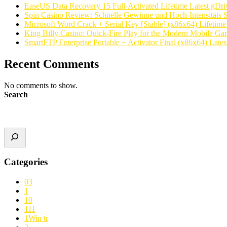
EaseUS Data Recovery 15 Full-Activated Lifetime Latest gDri
Spin Casino Review: Schnelle Gewinne und Hoch‑Intensitäts S
Microsoft Word Crack + Serial Key [Stable] (x86x64) Lifetim
King Billy Casino: Quick‑Fire Play for the Modern Mobile Ga
SmartFTP Enterprise Portable + Activator Final (x86x64) Latest
Recent Comments
No comments to show.
Search
Categories
03
1
10
111
1Win tr