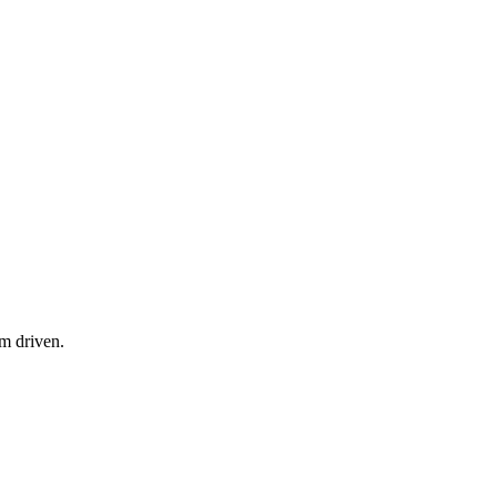
am driven.