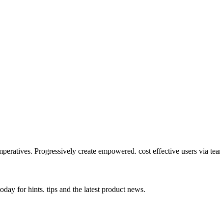
mperatives. Progressively create empowered. cost effective users via te
day for hints. tips and the latest product news.