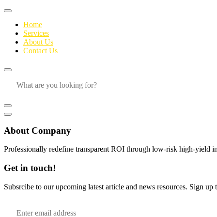
Home
Services
About Us
Contact Us
About Company
Professionally redefine transparent ROI through low-risk high-yield i
Get in touch!
Subsrcibe to our upcoming latest article and news resources. Sign up to