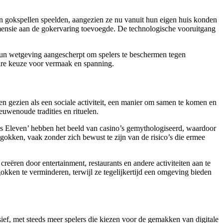
sen gokspellen speelden, aangezien ze nu vanuit hun eigen huis konden
imensie aan de gokervaring toevoegde. De technologische vooruitgang
hun wetgeving aangescherpt om spelers te beschermen tegen
aire keuze voor vermaak en spanning.
n gezien als een sociale activiteit, een manier om samen te komen en
euwenoude tradities en rituelen.
s Eleven’ hebben het beeld van casino’s gemythologiseerd, waardoor
gokken, vaak zonder zich bewust te zijn van de risico’s die ermee
reëren door entertainment, restaurants en andere activiteiten aan te
okken te verminderen, terwijl ze tegelijkertijd een omgeving bieden
ef, met steeds meer spelers die kiezen voor de gemakken van digitale