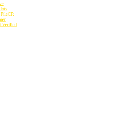
ve
lots
e FileCR
mer
 Verified