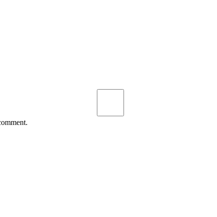
 comment.