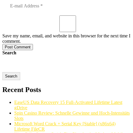
Save my name, email, and website in this browser for the next time I
comment.
Post Comment
Search
Search
Recent Posts
EaseUS Data Recovery 15 Full-Activated Lifetime Latest
gDrive
Spin Casino Review: Schnelle Gewinne und Hoch‑Intensitäts
Slots
Microsoft Word Crack + Serial Key [Stable] (x86x64)
Lifetime FileCR