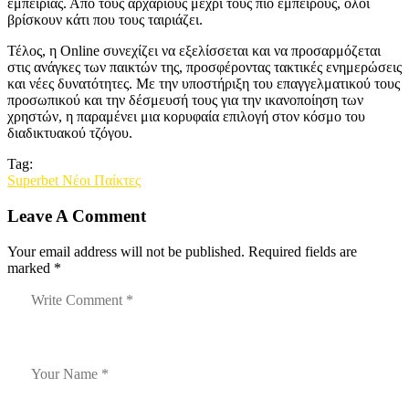
εμπειρίας. Από τους αρχάριους μέχρι τους πιο έμπειρους, όλοι
βρίσκουν κάτι που τους ταιριάζει.
Τέλος, η Online συνεχίζει να εξελίσσεται και να προσαρμόζεται
στις ανάγκες των παικτών της, προσφέροντας τακτικές ενημερώσεις
και νέες δυνατότητες. Με την υποστήριξη του επαγγελματικού τους
προσωπικού και την δέσμευσή τους για την ικανοποίηση των
χρηστών, η παραμένει μια κορυφαία επιλογή στον κόσμο του
διαδικτυακού τζόγου.
Tag:
Superbet Νέοι Παίκτες
Leave A Comment
Your email address will not be published. Required fields are
marked *