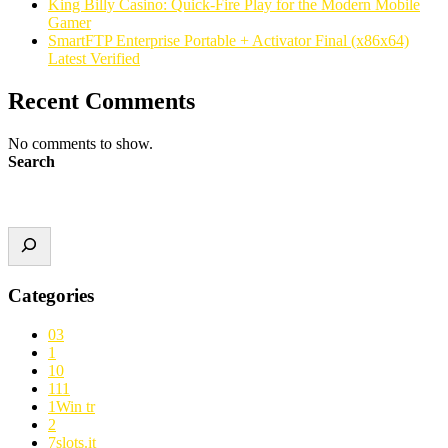
King Billy Casino: Quick‑Fire Play for the Modern Mobile
Gamer
SmartFTP Enterprise Portable + Activator Final (x86x64)
Latest Verified
Recent Comments
No comments to show.
Search
Categories
03
1
10
111
1Win tr
2
7slots.it