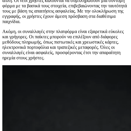
απλή. Οι νέοι χρήστες καλούνται να συμπληρώσουν μια σύντομη
φόρμα με τα βασικά τους στοιχεία, επιβεβαιώνοντας την ταυτότητά
τους με βάση τις απαιτήσεις ασφαλείας. Με την ολοκλήρωση της
εγγραφής, οι χρήστες έχουν άμεση πρόσβαση στα διαθέσιμα
παιχνίδια.
Ακόμη, οι συναλλαγές στην πλατφόρμα είναι εξαιρετικά εύκολες
και γρήγορες. Οι παίκτες μπορούν να επιλέξουν από διάφορες
μεθόδους πληρωμής, όπως πιστωτικές και χρεωστικές κάρτες,
ηλεκτρονικά πορτοφόλια και τραπεζικές μεταφορές. Όλες οι
συναλλαγές είναι ασφαλείς, προσφέροντας έτσι την απαραίτητη
ηρεμία στους χρήστες.