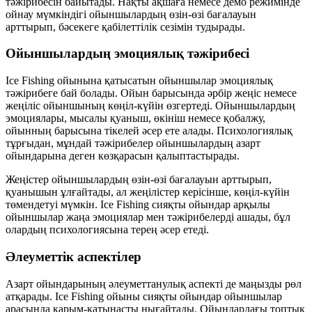
тәжірибесін байытады. Нақты ақшаға немесе демо режимінде
ойнау мүмкіндігі ойыншылардың өзін-өзі бағалауын
арттырып, бәсекеге қабілеттілік сезімін тудырады.
Ойыншылардың эмоциялық тәжірибесі
Ice Fishing ойынына қатысатын ойыншылар эмоциялық
тәжірибеге бай болады. Ойын барысында әрбір жеңіс немесе
жеңіліс ойыншының көңіл-күйін өзгертеді. Ойыншылардың
эмоциялары, мысалы қуаныш, өкініш немесе қобалжу,
ойынның барысына тікелей әсер ете алады. Психологиялық
тұрғыдан, мұндай тәжірибелер ойыншылардың азарт
ойындарына деген көзқарасын қалыптастырады.
Жеңістер ойыншылардың өзін-өзі бағалауын арттырып,
қуанышын ұлғайтады, ал жеңілістер керісінше, көңіл-күйін
төмендетуі мүмкін. Ice Fishing сияқты ойындар арқылы
ойыншылар жаңа эмоциялар мен тәжірибелерді ашады, бұл
олардың психологиясына терең әсер етеді.
Әлеуметтік аспектілер
Азарт ойындарының әлеуметтанулық аспекті де маңызды рөл
атқарады. Ice Fishing ойыны сияқты ойындар ойыншылар
арасында қарым-қатынасты нығайтады. Ойындардағы топтық