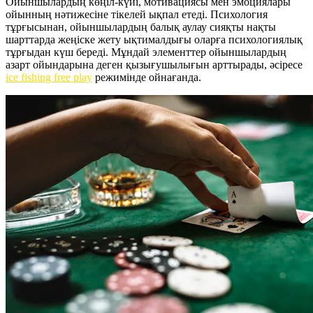
Ойыншылардың көңіл-күйі, мотивациясы мен эмоциялары
ойынның нәтижесіне тікелей ықпал етеді. Психология
тұрғысынан, ойыншылардың балық аулау сияқты нақты
шарттарда жеңіске жету ықтималдығы оларға психологиялық
тұрғыдан күш береді. Мұндай элементтер ойыншылардың
азарт ойындарына деген қызығушылығын арттырады, әсіресе
ice fishing free play
режимінде ойнағанда.