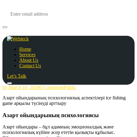
Home
Services
About Us
Contact Us
Let’s Talk
by
March 10, 2026
0 Comments
Public
Азарт ойындарының психологиялық аспектілері ice fishing
game арқылы түсінуді арттыру
Азарт ойындарының психологиясы
Азарт ойындары – бұл адамның эмоционалдық және
психологиялық күйіне әсер ететін қызықты құбылыс.