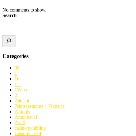
No comments to show.
Search
Categories
03
1
10
111
1Win tr
2
7slots.it
7slotscasino.us + 7slots.ca
AI tools
Amonbet (1
Az20
casino/gambling
Casinovice FI