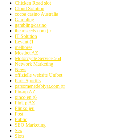
Chicken Road slot
Cloud Solution
cocoa casino Australia
Gambling
gambling/casino
iheartseeds.com (tr
IT Solution
Levant (1
melhores
Mostbet AZ
Motorcycle Service 564
Network Marketing
News
offizielle website Unibet
Paris Sportifs
parsomenedebiyat.com (tr
Pin-up AZ
pinco en (6
PinUp AZ
Plinko jeu
Post
Public
SEO Marketing
Sex
Slots