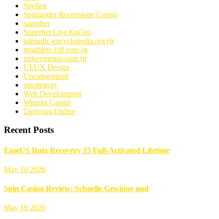
Spellen
Spinlander Recensione Casinò
superbet
Superbet Live Καζίνο
talmudic-encyclopedia.org (tr
truathlete-isff.com (tr
turkeymenus.com (tr
UI/UX Design
Uncategorized
uncategory
Web Development
Winnita Casinò
Στοίχημα Online
Recent Posts
EaseUS Data Recovery 15 Full-Activated Lifetime
May 10 2026
Spin Casino Review: Schnelle Gewinne und
May 10 2026