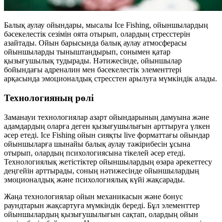
Балық аулау ойындары, мысалы Ice Fishing, ойыншылардың
бәсекелестік сезімін оята отырып, олардың стресстерін
азайтады. Ойын барысында балық аулау атмосферасы
ойыншыларды тыныштандырып, сонымен қатар
қызығушылық тудырады. Нәтижесінде, ойыншылар
бойындағы адреналин мен бәсекелестік элементтері
арқасында эмоционалдық стресстен арылуға мүмкіндік алады.
Технологияның рөлі
Заманауи технологиялар азарт ойындарының дамуына және
адамдардың оларға деген қызығушылығын арттыруға үлкен
әсер етеді. Ice Fishing ойын сияқты live форматтағы ойындар
ойыншыларға шынайы балық аулау тәжірибесін ұсына
отырып, олардың психологиясына тікелей әсер етеді.
Технологиялық жетістіктер ойыншылардың өзара әрекеттесу
деңгейін арттырады, соның нәтижесінде ойыншылардың
эмоционалдық және психологиялық күйі жақсарады.
Жаңа технологиялар ойын механикасын және бонус
раундтарын жақсартуға мүмкіндік береді. Бұл элементтер
ойыншылардың қызығушылығын сақтап, олардың ойын