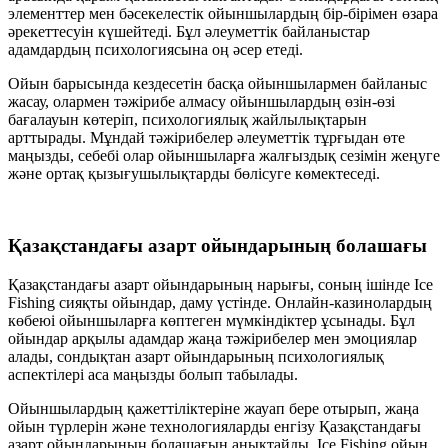
элементтер мен бәсекелестік ойыншылардың бір-бірімен өзара
әрекеттесуін күшейтеді. Бұл әлеуметтік байланыстар
адамдардың психологиясына оң әсер етеді.
Ойын барысында кездесетін басқа ойыншылармен байланыс
жасау, олармен тәжірибе алмасу ойыншылардың өзін-өзі
бағалауын көтеріп, психологиялық жайлылықтарын
арттырады. Мұндай тәжірибелер әлеуметтік тұрғыдан өте
маңызды, себебі олар ойыншыларға жалғыздық сезімін жеңуге
және ортақ қызығушылықтарды бөлісуге көмектеседі.
Қазақстандағы азарт ойындарының болашағы
Қазақстандағы азарт ойындарының нарығы, соның ішінде Ice
Fishing сияқты ойындар, даму үстінде. Онлайн-казинолардың
көбеюі ойыншыларға көптеген мүмкіндіктер ұсынады. Бұл
ойындар арқылы адамдар жаңа тәжірибелер мен эмоциялар
алады, сондықтан азарт ойындарының психологиялық
аспектілері аса маңызды болып табылады.
Ойыншылардың қажеттіліктеріне жауап бере отырып, жаңа
ойын түрлерін және технологияларды енгізу Қазақстандағы
азарт ойындарының болашағын анықтайды. Ice Fishing ойын