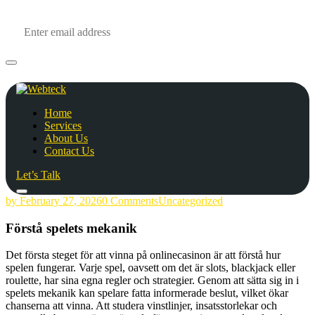
Home
Services
About Us
Contact Us
Let’s Talk
by
February 27, 2026
0 Comments
Uncategorized
Förstå spelets mekanik
Det första steget för att vinna på onlinecasinon är att förstå hur
spelen fungerar. Varje spel, oavsett om det är slots, blackjack eller
roulette, har sina egna regler och strategier. Genom att sätta sig in i
spelets mekanik kan spelare fatta informerade beslut, vilket ökar
chanserna att vinna. Att studera vinstlinjer, insatsstorlekar och