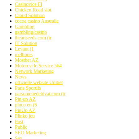
Casinovice FI
Chicken Road slot
Cloud Solution
cocoa casino Australia
Gambling
gambling/casino
iheartseeds.com (tr
IT Solution
Levant (1
melhores
Mostbet AZ
Motorcycle Service 564
Network Marketing
News
offizielle website Unibet
Paris Sportifs
parsomenedebiyat.com (tr
Pin-up AZ
pinco en (6
PinUp AZ
Plinko jeu
Post
Public
SEO Marketing
Sex