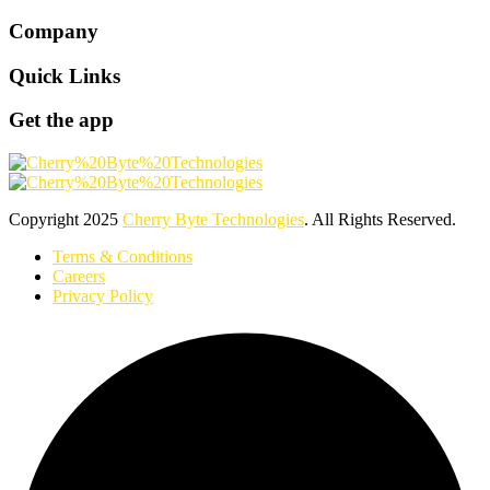
Company
Quick Links
Get the app
Copyright
2025
Cherry Byte Technologies
. All Rights Reserved.
Terms & Conditions
Careers
Privacy Policy