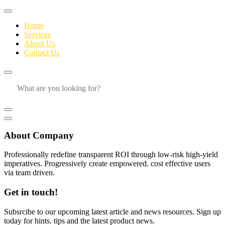
Home
Services
About Us
Contact Us
About Company
Professionally redefine transparent ROI through low-risk high-yield
imperatives. Progressively create empowered. cost effective users
via team driven.
Get in touch!
Subsrcibe to our upcoming latest article and news resources. Sign up
today for hints. tips and the latest product news.