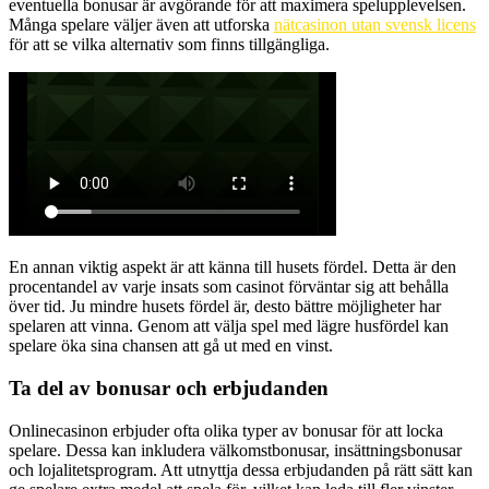
eventuella bonusar är avgörande för att maximera spelupplevelsen.
Många spelare väljer även att utforska
nätcasinon utan svensk licens
för att se vilka alternativ som finns tillgängliga.
En annan viktig aspekt är att känna till husets fördel. Detta är den
procentandel av varje insats som casinot förväntar sig att behålla
över tid. Ju mindre husets fördel är, desto bättre möjligheter har
spelaren att vinna. Genom att välja spel med lägre husfördel kan
spelare öka sina chansen att gå ut med en vinst.
Ta del av bonusar och erbjudanden
Onlinecasinon erbjuder ofta olika typer av bonusar för att locka
spelare. Dessa kan inkludera välkomstbonusar, insättningsbonusar
och lojalitetsprogram. Att utnyttja dessa erbjudanden på rätt sätt kan