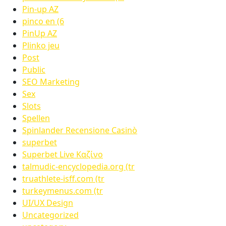
Pin-up AZ
pinco en (6
PinUp AZ
Plinko jeu
Post
Public
SEO Marketing
Sex
Slots
Spellen
Spinlander Recensione Casinò
superbet
Superbet Live Καζίνο
talmudic-encyclopedia.org (tr
truathlete-isff.com (tr
turkeymenus.com (tr
UI/UX Design
Uncategorized