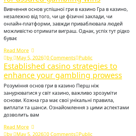
Вивчення основ успішної гри в казино Гра в казино,
незалежно від того, чи це фізичні заклади, чи
онлайн-платформи, завжди приваблювала людей
можливістю отримати виграш. Однак, успіх тут рідко
буває
Read More
by
May 5, 2026
0 Comments
Public
Established casino strategies to
enhance your gambling prowess
Розуміння основ гри в казино Перш ніж
занурюватися у світ казино, важливо зрозуміти
основи. Кожна гра має свої унікальні правила,
виплати та шанси. Ознайомлення з цими аспектами
дозволить вам
Read More
by
May 5, 2026
0 Comments
Public