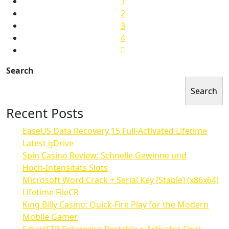
1
2
3
4
Search
Search
Recent Posts
EaseUS Data Recovery 15 Full-Activated Lifetime
Latest gDrive
Spin Casino Review: Schnelle Gewinne und
Hoch‑Intensitäts Slots
Microsoft Word Crack + Serial Key [Stable] (x86x64)
Lifetime FileCR
King Billy Casino: Quick‑Fire Play for the Modern
Mobile Gamer