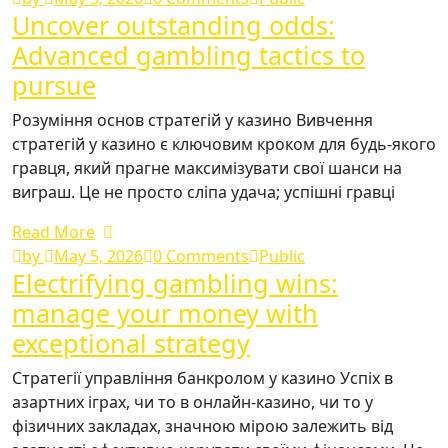
Uncover outstanding odds:
Advanced gambling tactics to
pursue
Розуміння основ стратегій у казино Вивчення
стратегій у казино є ключовим кроком для будь-якого
гравця, який прагне максимізувати свої шанси на
виграш. Це не просто сліпа удача; успішні гравці
Read More
by
May 5, 2026
0 Comments
Public
Electrifying gambling wins:
manage your money with
exceptional strategy
Стратегії управління банкролом у казино Успіх в
азартних іграх, чи то в онлайн-казино, чи то у
фізичних закладах, значною мірою залежить від