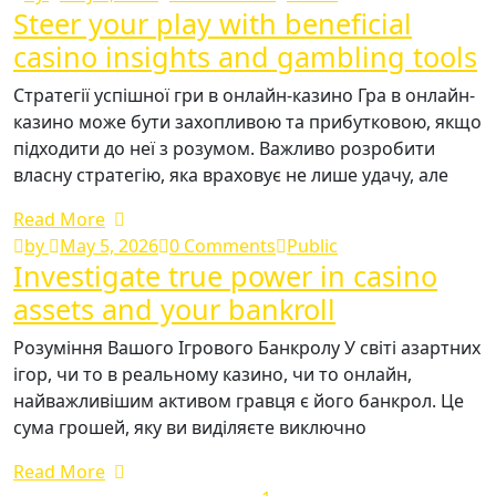
Steer your play with beneficial
casino insights and gambling tools
Стратегії успішної гри в онлайн-казино Гра в онлайн-
казино може бути захопливою та прибутковою, якщо
підходити до неї з розумом. Важливо розробити
власну стратегію, яка враховує не лише удачу, але
Read More
by
May 5, 2026
0 Comments
Public
Investigate true power in casino
assets and your bankroll
Розуміння Вашого Ігрового Банкролу У світі азартних
ігор, чи то в реальному казино, чи то онлайн,
найважливішим активом гравця є його банкрол. Це
сума грошей, яку ви виділяєте виключно
Read More