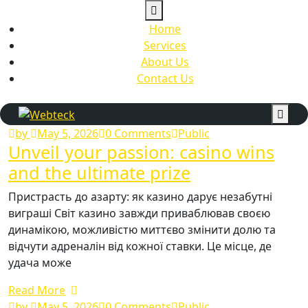
Home
Services
About Us
Contact Us
by
May 5, 2026
0 Comments
Public
Unveil your passion: casino wins
and the ultimate prize
Пристрасть до азарту: як казино дарує незабутні
виграші Світ казино завжди приваблював своєю
динамікою, можливістю миттєво змінити долю та
відчути адреналін від кожної ставки. Це місце, де
удача може
Read More
by
May 5, 2026
0 Comments
Public