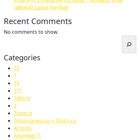
SmartFTP Enterprise Portable + Activator Final
(x86x64) Latest Verified
Recent Comments
No comments to show.
Search
Categories
03
1
10
111
1Win tr
2
7slots.it
7slotscasino.us + 7slots.ca
AI tools
Amonbet (1