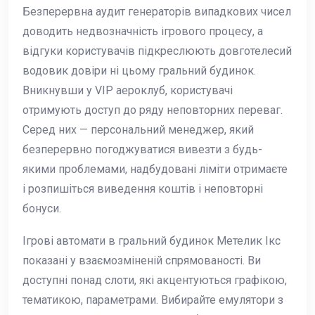
Безперервна аудит генераторів випадкових чисел
доводить недвозначність ігрового процесу, а
відгуки користувачів підкреслюють довготелесий
водовик довіри ні цьому гральний будинок.
Вникнувши у VIP аероклуб, користувачі
отримують доступ до ряду неповторних переваг.
Серед них — персональний менеджер, який
безперервно погоджуватися вивезти з будь-
якими проблемами, надбудовані ліміти отримаєте
і розпишіться виведення коштів і неповторні
бонуси.
Ігрові автомати в гральний будинок Метелик Ікс
показані у взаємозміненій спрямованості. Ви
доступні понад слоти, які акцентуються графікою,
тематикою, параметрами. Вибирайте емулятори з