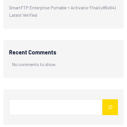
SmartFTP Enterprise Portable + Activator Final (x86x64)
Latest Verified
Recent Comments
No comments to show.