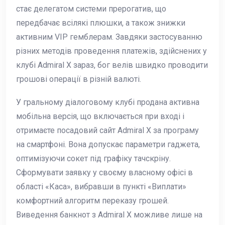
стає делегатом системи прерогатив, що
передбачає всілякі плюшки, а також знижки
активним VIP гемблерам. Завдяки застосуванню
різних методів проведення платежів, здійснених у
клубі Admiral X зараз, бог велів швидко проводити
грошові операції в різній валюті.
У гральному діалоговому клубі продана активна
мобільна версія, що включається при вході і
отримаєте посадовий сайт Admiral X за програму
на смартфоні. Вона допускає параметри гаджета,
оптимізуючи сокет під графіку тачскріну.
Сформувати заявку у своєму власному офісі в
області «Каса», вибравши в пункті «Виплати»
комфортний алгоритм переказу грошей.
Виведення банкнот з Admiral X можливе лише на