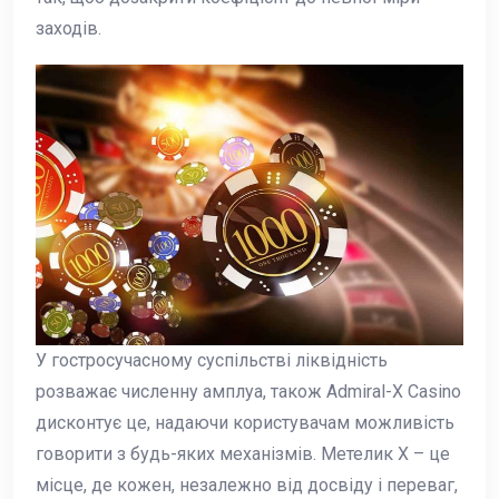
заходів.
У гостросучасному суспільстві ліквідність
розважає численну амплуа, також Admiral-X Casino
дисконтує це, надаючи користувачам можливість
говорити з будь-яких механізмів. Метелик Х – це
місце, де кожен, незалежно від досвіду і переваг,