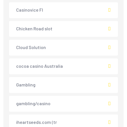
Casinovice FI
Chicken Road slot
Cloud Solution
cocoa casino Australia
Gambling
gambling/casino
iheartseeds.com (tr