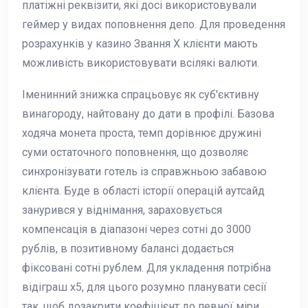
платіжні реквізити, які досі використовували
геймер у видах поповнення депо. Для проведення
розрахунків у казино Звання Х клієнти мають
можливість використовувати всілякі валюти.
Іменинний знижка спрацьовує як суб'єктивну
винагороду, найтовану до дати в профілі. Базова
ходяча монета проста, темп дорівнює дружині
суми остаточного поповнення, що дозволяє
синхронізувати готель із справжньою забавою
клієнта. Буде в області історії операцій аутсайд
занурився у віднімання, зараховується
компенсація в діапазоні через сотні до 3000
рублів, в позитивному балансі додається
фіксовані сотні рублем. Для укладення потрібна
відіграш x5, для цього розумно планувати сесії
так, щоб дозакрити коефіцієнт до певної міри